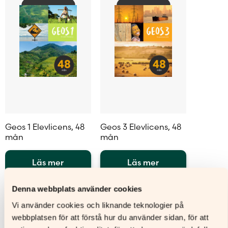
Geos 1 Elevlicens, 48
Geos 3 Elevlicens, 48
mån
mån
Läs mer
Läs mer
Den
Den
Denna webbplats använder cookies
här
här
produkten
produkten
Vi använder cookies och liknande teknologier på
har
har
webbplatsen för att förstå hur du använder sidan, för att
flera
flera