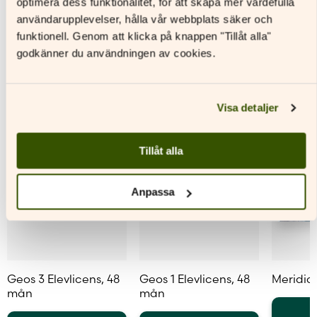
optimera dess funktionalitet, för att skapa mer värdefulla
varianter.
varianter.
Andra titlar av denna författare
De
De
användarupplevelser, hålla vår webbplats säker och
olika
olika
funktionell. Genom att klicka på knappen "Tillåt alla"
alternativen
alternativen
godkänner du användningen av cookies.
kan
kan
väljas
väljas
på
på
produktsidan
produktsidan
Visa detaljer
Tillåt alla
Anpassa
Geos 3 Elevlicens, 48
Geos 1 Elevlicens, 48
Meridia
mån
mån
L