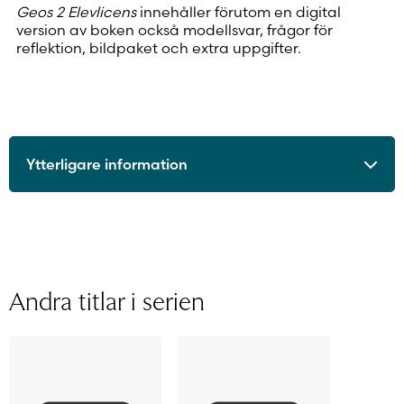
Geos 2 Elevlicens
innehåller förutom en digital
version av boken också modellsvar, frågor för
reflektion, bildpaket och extra uppgifter.
Ytterligare information
ISBN
9789515245281
Utgivningsår
2020
Format
Digitalt läromedel
Licenstid
48 månader
Andra titlar i serien
Typ av licens
Personlig elevlicens
Sidantal
Ljudfils längd
Författare
Ralf Carlsson