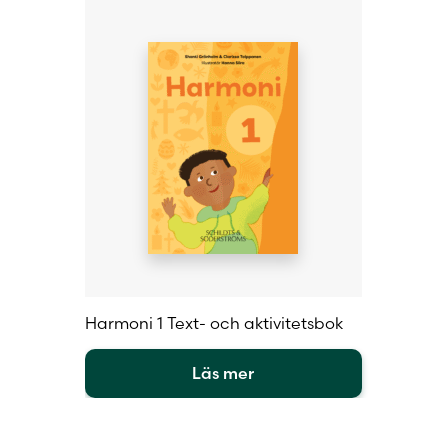
Författare
Harmoni 1 Text- och aktivitetsbok
Läs mer
Den
här
produkten