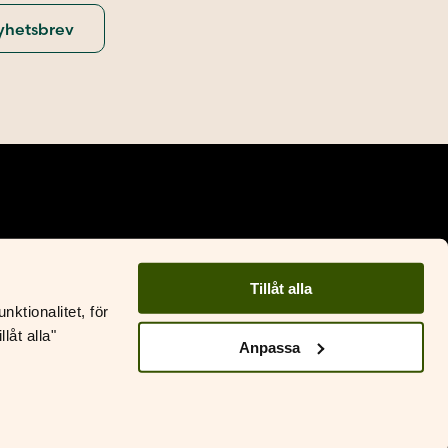
Tillåt alla
Facebook
Instagram
ktionalitet, för
låt alla"
&S Litteratur
Anpassa
ustantamo S&S