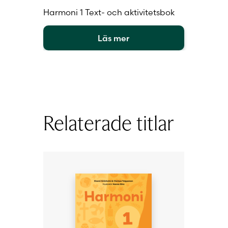
Harmoni 1 Text- och aktivitetsbok
Läs mer
Den
här
produkten
har
flera
varianter.
Relaterade titlar
De
olika
alternativen
kan
väljas
på
produktsidan