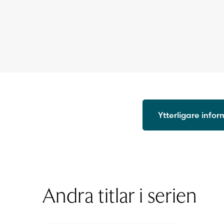
Ytterligare info
ISBN
Utgivningsår
Licenstid
Typ av licens
Andra titlar i serien
Format
Sidantal
Ljudfils längd