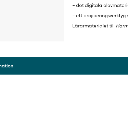
– det digitala elevmateri
– ett projiceringsverktyg 
Lärarmaterialet till
Harm
rmation
9789515266217
2026
1 läsår
Skollicens för lärare
Digitalt läromedel