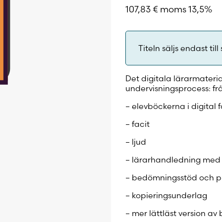
107,83
€
moms 13,5%
Titeln säljs endast till 
Det digitala lärarmateria
undervisningsprocess: fr
– elevböckerna i digital 
– facit
– ljud
– lärarhandledning med ti
– bedömningsstöd och p
– kopieringsunderlag
– mer lättläst version av