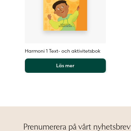
Harmoni 1 Text- och aktivitetsbok
Läs mer
Den
här
produkten
har
flera
varianter.
De
olika
alternativen
Prenumerera på vårt nyhetsbrev
kan