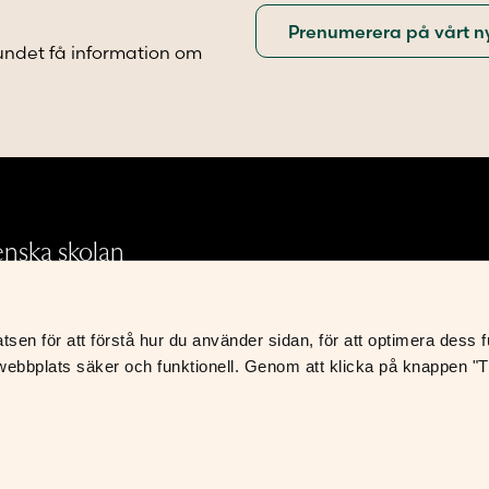
undet få information om
.
enska skolan
en för att förstå hur du använder sidan, för att optimera dess fun
Integritetspolicy
ebbplats säker och funktionell. Genom att klicka på knappen "Til
Leverans- och avtalsvillkor
S
K