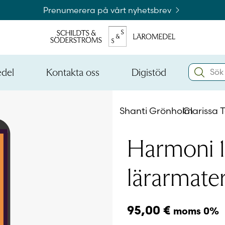
Prenumerera på vårt nyhetsbrev
Search:
edel
Kontakta oss
Digistöd
Öppna
Öppna
den
den
Kataloger och beställningslistor
nedre
nedre
Shanti Grönholm
Clarissa 
menynivån
menynivån
Logga 
Harmoni 1 
lärarmater
Logga 
95,00
€
moms 0%