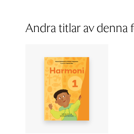
har
flera
varianter.
Andra titlar av denna f
De
olika
alternativen
kan
väljas
på
produktsidan