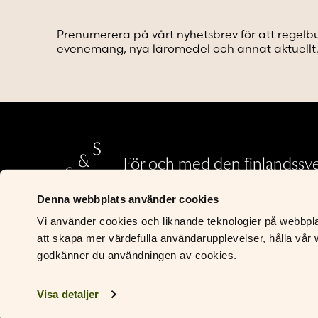
väljas
på
Prenumerera på vårt nyhetsbrev för att regelb
produktsidan
evenemang, nya läromedel och annat aktuellt
För och med den finlandssv
Denna webbplats använder cookies
Vi använder cookies och liknande teknologier på webbplats
S&S Läromedel
att skapa mer värdefulla användarupplevelser, hålla vår w
Riddaregatan 5
godkänner du användningen av cookies.
00170 Helsingfors
Kontakta oss
Visa detaljer