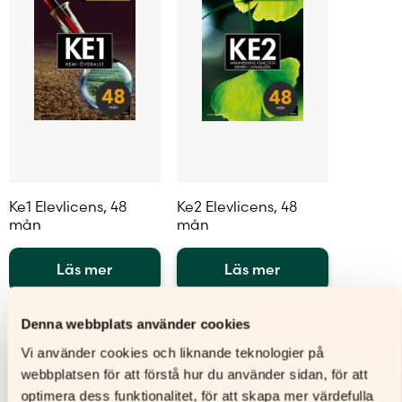
Ke1 Elevlicens, 48
Ke2 Elevlicens, 48
mån
mån
Läs mer
Läs mer
Den
Den
här
här
Denna webbplats använder cookies
produkten
produkten
Vi använder cookies och liknande teknologier på
har
har
flera
flera
webbplatsen för att förstå hur du använder sidan, för att
varianter.
varianter.
optimera dess funktionalitet, för att skapa mer värdefulla