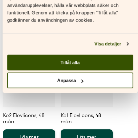
Andra titlar av denna författare
De
De
användarupplevelser, hålla vår webbplats säker och
olika
olika
funktionell. Genom att klicka på knappen "Tillåt alla"
alternativen
alternativen
godkänner du användningen av cookies.
kan
kan
väljas
väljas
på
på
produktsidan
produktsidan
Visa detaljer
Tillåt alla
Anpassa
Ke2 Elevlicens, 48
Ke1 Elevlicens, 48
mån
mån
Läs mer
Läs mer