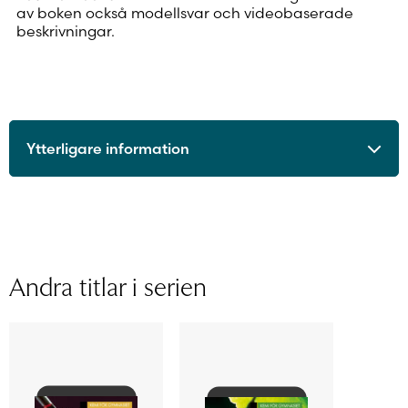
av boken också modellsvar och videobaserade
beskrivningar.
Ytterligare information
ISBN
9789515241740
Utgivningsår
2017
Format
Digitalt läromedel
Licenstid
48 månader
Andra titlar i serien
Typ av licens
Personlig elevlicens
Sidantal
Ljudfils längd
Författare
Hannele Hagström