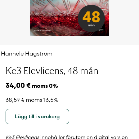
Hannele Hagström
Ke3 Elevlicens, 48 mån
34,00
€
moms 0%
38,59
€
moms 13,5%
Lägg till i varukorg
Ke3
Elevlicens
innehåller förutom en digital version