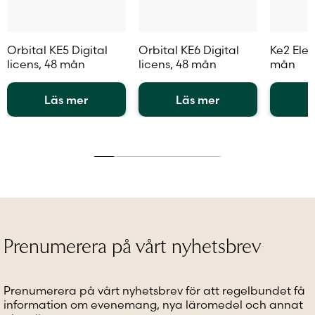
Orbital KE5 Digital
Orbital KE6 Digital
Ke2 Elev
licens, 48 mån
licens, 48 mån
mån
Läs mer
Läs mer
L
Den
Den
Den
här
här
här
produkten
produkten
produkt
har
har
har
flera
flera
flera
varianter.
varianter.
variante
De
De
De
olika
olika
olika
alternativen
alternativen
alternat
Prenumerera på vårt nyhetsbrev
kan
kan
kan
väljas
väljas
väljas
på
på
på
Prenumerera på vårt nyhetsbrev för att regelbundet få
produktsidan
produktsidan
produkt
information om evenemang, nya läromedel och annat