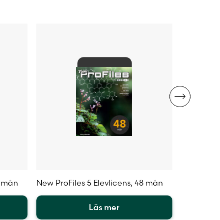
ck
8 mån
New ProFiles 5 Elevlicens, 48 mån
New ProFil
Läs mer