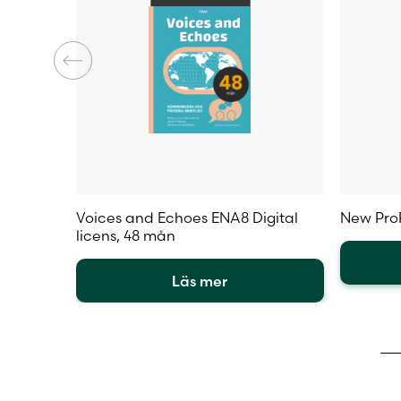
Voices and Echoes ENA8 Digital
New ProF
licens, 48 mån
Läs mer
Den
Den
här
här
produkt
produkten
har
har
flera
flera
varianter
varianter.
De