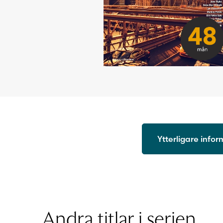
Ytterligare info
ISBN
Utgivningsår
Format
Licenstid
Andra titlar i serien
Typ av licens