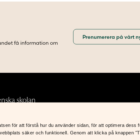
olika
iven
alternativen
kan
väljas
på
sidan
produktsidan
undet få information om
.
enska skolan
en för att förstå hur du använder sidan, för att optimera dess fun
Integritetspolicy
ebbplats säker och funktionell. Genom att klicka på knappen "Til
Leverans- och avtalsvillkor
S