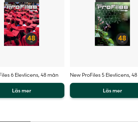
iles 6 Elevlicens, 48 mån
New ProFiles 5 Elevlicens, 4
Läs mer
Läs mer
Den
här
en
produkten
har
flera
.
varianter.
De