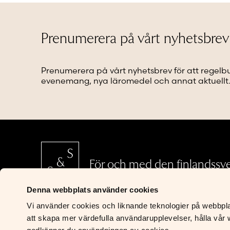
De
olika
olika
alternat
alternativen
kan
Prenumerera på vårt nyhetsbrev
kan
väljas
väljas
på
på
produkt
Prenumerera på vårt nyhetsbrev för att regelb
produktsidan
evenemang, nya läromedel och annat aktuellt
För och med den finlandssv
Denna webbplats använder cookies
Vi använder cookies och liknande teknologier på webbplats
S&S Läromedel
att skapa mer värdefulla användarupplevelser, hålla vår w
Riddaregatan 5