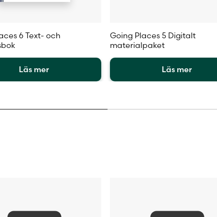
aces 6 Text- och
Going Places 5 Digitalt
tsbok
materialpaket
Läs mer
Läs mer
Den
här
en
produkten
har
flera
.
varianter.
De
olika
iven
alternativen
kan
väljas
på
sidan
produktsidan