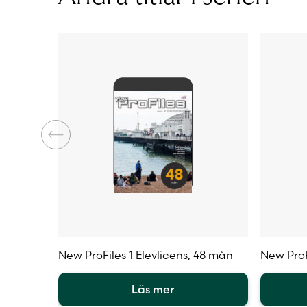
Sidantal
Ljudfils längd
Författare
New ProFiles 1 Elevlicens, 48 mån
New ProF
Läs mer