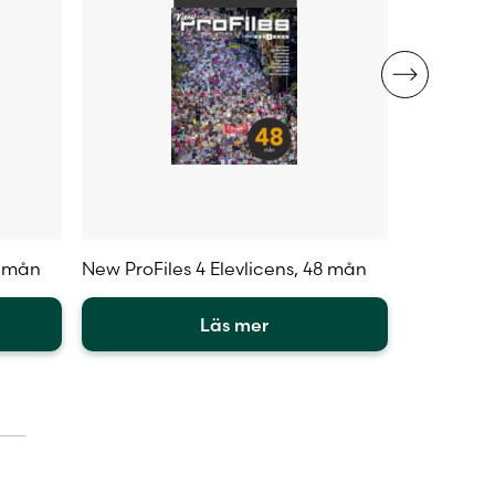
8 mån
New ProFiles 4 Elevlicens, 48 mån
New ProFil
Läs mer
Den
Den
här
här
produkten
produkte
har
har
flera
flera
varianter.
varianter.
De
De