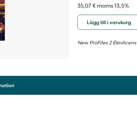
35,07
€
moms 13,5%
Lägg till i varukorg
New ProFiles 2
Elevlicens
rmation
9789515240903
2017
Digitalt läromedel
48 månader
Personlig elevlicens