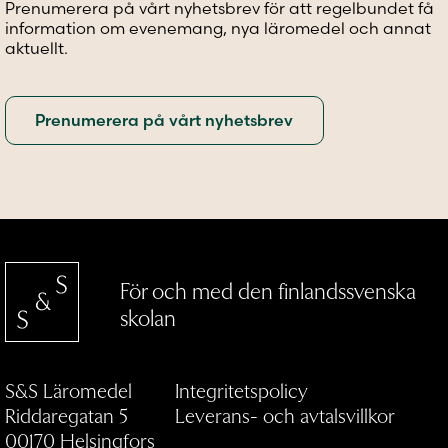
Prenumerera på vårt nyhetsbrev för att regelbundet få
produktsidan
produktsidan
produkt
information om evenemang, nya läromedel och annat
aktuellt.
För och med den finlandssvenska
skolan
S&S Läromedel
Integritetspolicy
Riddaregatan 5
Leverans- och avtalsvillkor
00170 Helsingfors