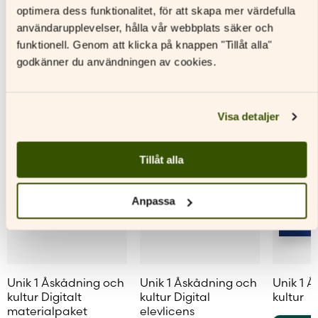
varianter.
varianter.
variante
optimera dess funktionalitet, för att skapa mer värdefulla
Andra titlar av denna författare
De
De
De
användarupplevelser, hålla vår webbplats säker och
olika
olika
olika
funktionell. Genom att klicka på knappen "Tillåt alla"
alternativen
alternativen
alternat
godkänner du användningen av cookies.
kan
kan
kan
väljas
väljas
väljas
på
på
på
produktsidan
produktsidan
produkt
Visa detaljer
Tillåt alla
Anpassa
Unik 1 Åskådning och
Unik 1 Åskådning och
Unik 1 
kultur Digitalt
kultur Digital
kultur
materialpaket
elevlicens