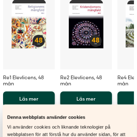
Re1 Elevlicens, 48
Re2 Elevlicens, 48
Re4 Elev
mån
mån
mån
Läs mer
Läs mer
L
Den
Den
Den
här
här
här
Denna webbplats använder cookies
produkten
produkten
produkt
Vi använder cookies och liknande teknologier på
har
har
har
flera
flera
flera
webbplatsen för att förstå hur du använder sidan, för att