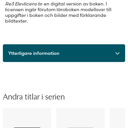
Re3 Elevlicens
är en digital version av boken. I
licensen ingår förutom läroboken modellsvar till
uppgifter i boken och bilder med förklarande
bildtexter.
Ytterligare information
ISBN
9789515245045
Utgivningsår
2018
Format
Digitalt läromedel
Licenstid
48 månader
Andra titlar i serien
Typ av licens
Personlig elevlicens
Sidantal
Ljudfils längd
Författare
Malin Fredriksson