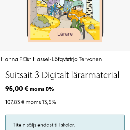
Hanna Friis
Elin Hassel-Löfqvist
Mirjo Tervonen
Suitsait 3 Digitalt lärarmaterial
95,00
€
moms 0%
107,83
€
moms 13,5%
Titeln säljs endast till skolor.