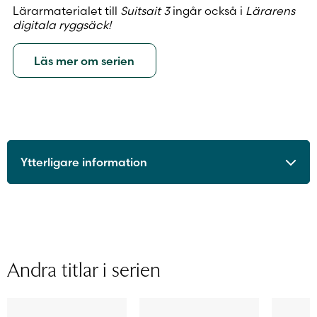
Lärarmaterialet till
Suitsait 3
ingår också i
Lärarens
digitala ryggsäck!
Läs mer om serien
Ytterligare information
ISBN
9789515266712
Utgivningsår
2026
Licenstid
1 läsår
Typ av
Skollicens för lärare
Andra titlar i serien
licens
Format
Digitalt läromedel
Sidantal