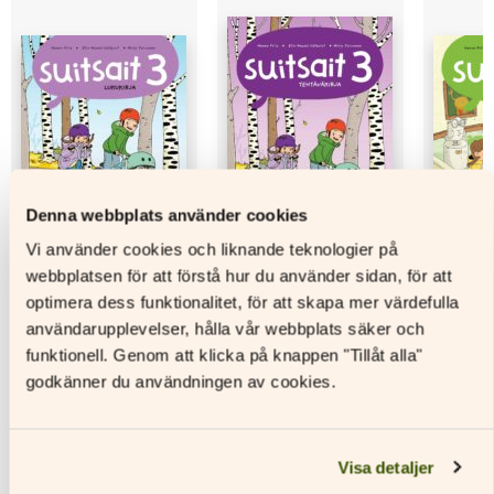
Ljudfils
längd
Hanna Friis, Elin Hassel-Löfqvist,
Författare
Mirjo Tervonen
Denna webbplats använder cookies
Vi använder cookies och liknande teknologier på
webbplatsen för att förstå hur du använder sidan, för att
optimera dess funktionalitet, för att skapa mer värdefulla
Suitsait 3 Textbok
Suitsait 3 Arbetsbok
Suitsait
användarupplevelser, hålla vår webbplats säker och
funktionell. Genom att klicka på knappen "Tillåt alla"
Läs mer
Läs mer
L
godkänner du användningen av cookies.
Den
Den
Den
här
här
här
produkten
produkten
produkt
Visa detaljer
har
har
har