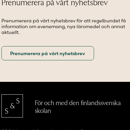
Prenumerera på vårt nyhetsbrev
produktsidan
produktsidan
på
produkt
Prenumerera på vårt nyhetsbrev för att regelbundet få
information om evenemang, nya läromedel och annat
aktuellt.
För och med den finlandssvenska
skolan