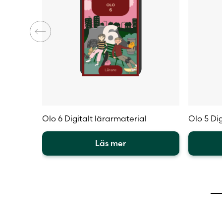
Olo 6 Digitalt lärarmaterial
Olo 5 Dig
Läs mer
Den
Den
här
här
produkten
produkt
har
har
flera
flera
varianter.
varianter
De
De