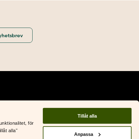
olika
olika
alternativen
alternativ
kan
kan
väljas
väljas
på
på
produktsidan
produktsi
Tillåt alla
Facebook
Instagram
ktionalitet, för
låt alla"
&S Litteratur
Anpassa