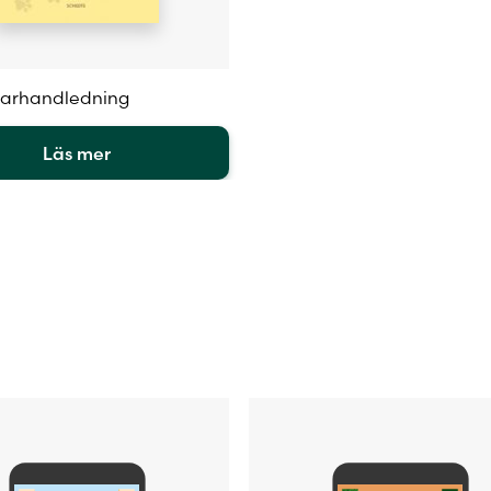
rarhandledning
Läs mer
en
.
iven
sidan