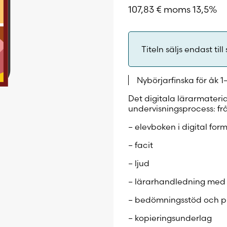
107,83
€
moms 13,5%
Titeln säljs endast till 
Nybörjarfinska för åk 1
Det digitala lärarmateria
undervisningsprocess: fr
– elevboken i digital for
– facit
– ljud
– lärarhandledning med ti
– bedömningsstöd och p
– kopieringsunderlag