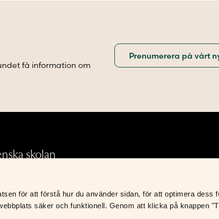
olika
iven
alternativen
kan
väljas
på
sidan
produktsidan
undet få information om
.
enska skolan
en för att förstå hur du använder sidan, för att optimera dess fun
Integritetspolicy
ebbplats säker och funktionell. Genom att klicka på knappen "Til
Leverans- och avtalsvillkor
S