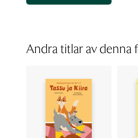
Den
här
produkten
har
flera
varianter.
Andra titlar av denna f
De
olika
alternativen
kan
väljas
på
produktsidan