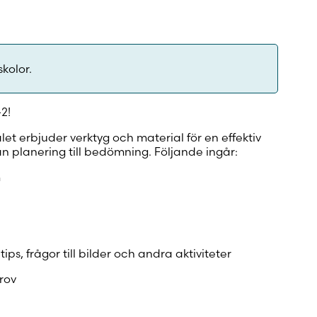
skolor.
–2!
let erbjuder verktyg och material för en effektiv
ån planering till bedömning. Följande ingår:
m
ps, frågor till bilder och andra aktiviteter
rov