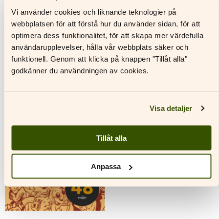
Våra pressbilder får endast användas i samband med
Vi använder cookies och liknande teknologier på
recensioner av Schildts & Söderströms böcker.
webbplatsen för att förstå hur du använder sidan, för att
Fotografens namn och Schildts & Söderströms skall
optimera dess funktionalitet, för att skapa mer värdefulla
nämnas i samband med bilden.
användarupplevelser, hålla vår webbplats säker och
funktionell. Genom att klicka på knappen "Tillåt alla"
godkänner du användningen av cookies.
Anna-Stina Lindholm
Ladda ner
Visa detaljer
Tillåt alla
Anpassa