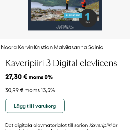
Noora Kervinen
Kristian Malvet
Susanna Sainio
Kaveripiiri 3 Digital elevlicens
27,30
€
moms 0%
30,99
€
moms 13,5%
Lägg till i varukorg
Det digitala elevmaterialet till serien
Kaveripiiri
är