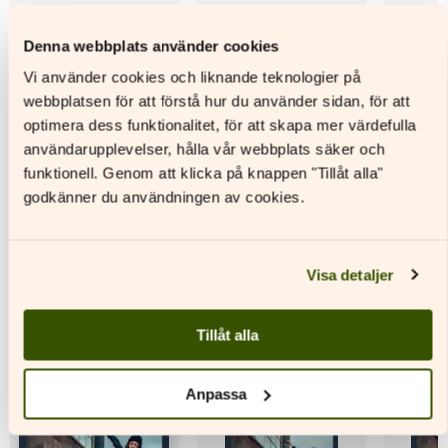
Kaveripiiri 1 Text- och
Kaveripiiri 1 Digitalt
Kaveripi
Denna webbplats använder cookies
aktivitetsbok
lärarmaterial
aktivite
Vi använder cookies och liknande teknologier på
webbplatsen för att förstå hur du använder sidan, för att
Läs mer
Läs mer
L
optimera dess funktionalitet, för att skapa mer värdefulla
Den
Den
Den
användarupplevelser, hålla vår webbplats säker och
här
här
här
funktionell. Genom att klicka på knappen "Tillåt alla"
produkten
produkten
produkt
godkänner du användningen av cookies.
har
har
har
flera
flera
flera
varianter.
varianter.
variante
Andra titlar av denna författare
De
De
De
Visa detaljer
olika
olika
olika
alternativen
alternativen
alternat
kan
kan
kan
Tillåt alla
väljas
väljas
väljas
på
på
på
produktsidan
produktsidan
produkt
Anpassa