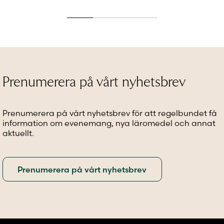
här
här
här
produkten
produkten
produkt
har
har
har
flera
flera
flera
varianter.
varianter.
variante
De
De
De
olika
olika
olika
alternativen
alternativen
alternat
Prenumerera på vårt nyhetsbrev
kan
kan
kan
väljas
väljas
väljas
på
på
på
Prenumerera på vårt nyhetsbrev för att regelbundet få
produktsidan
produktsidan
produkt
information om evenemang, nya läromedel och annat
aktuellt.