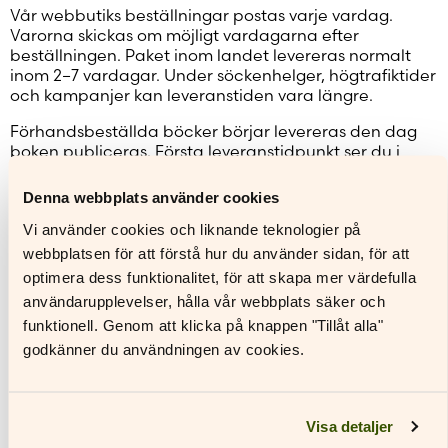
Vår webbutiks beställningar postas varje vardag.
Varorna skickas om möjligt vardagarna efter
beställningen. Paket inom landet levereras normalt
inom 2–7 vardagar. Under söckenhelger, högtrafiktider
och kampanjer kan leveranstiden vara längre.
Förhandsbeställda böcker börjar levereras den dag
boken publiceras. Första leveranstidpunkt ser du i
uppgifterna om varje bok. Förhandsbeställningar
levereras vanligen inom 1–6 vardagar efter
Denna webbplats använder cookies
publiceringsdagen.
Vi använder cookies och liknande teknologier på
Första leveranstidpunkt för böcker som väntar på ny
webbplatsen för att förstå hur du använder sidan, för att
upplaga ser du i uppgifterna om varje bok. Böckerna
optimera dess funktionalitet, för att skapa mer värdefulla
levereras vanligen inom 1–6 vardagar efter att de
användarupplevelser, hålla vår webbplats säker och
anlänt till lagret.
funktionell. Genom att klicka på knappen "Tillåt alla"
Om beställningen innehåller lagerförda böcker och
godkänner du användningen av cookies.
förhandsbeställda böcker levereras böckerna i två
olika försändelser.
6.1 Leverans till Åland
Visa detaljer