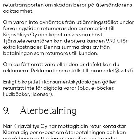
returtransporten om skadan beror på återsändarens
oaktsamhet.
Om varan inte avhämtas från utlämningsstället under
förvaringstiden returneras den automatiskt till
Kirjavälitys Oy och köpet anses vara hävt.
Tjänsteleverantören kan debitera kunden 9,90 € för
extra kostnader. Denna summa dras av från
betalningen som returneras till kunden.
Om du fått orätt vara eller den är defekt kan du
reklamera. Reklamationen ställs till
laromedel@sets.fi
.
Enligt 6 kapitlet i konsumentskyddslagen gäller
returrätt inte för digitala varor (bl.a. e-böcker,
ljudböcker, licenser).
9. Återbetalning
När Kirjavälitys Oy har mottagit din retur kontaktar
Klarna dig per e-post om återbetalningen och kan
också begära ytterligare uppgifter om ärendet.