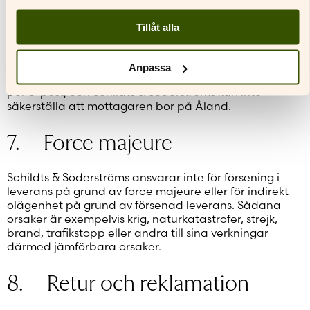
Schildts & Söderströms uppmanar kunden att köpa
Tillåt alla
fysiska böcker i åländska bokhandlar.
Beställningar i vår webbutik inkluderar alltid
Anpassa
mervärdesskatt. Licensnycklar till digitala varor sänds
per e-post, och Schildts & Söderströms kan inte
säkerställa att mottagaren bor på Åland.
7. Force majeure
Schildts & Söderströms ansvarar inte för försening i
leverans på grund av force majeure eller för indirekt
olägenhet på grund av försenad leverans. Sådana
orsaker är exempelvis krig, naturkatastrofer, strejk,
brand, trafikstopp eller andra till sina verkningar
därmed jämförbara orsaker.
8. Retur och reklamation