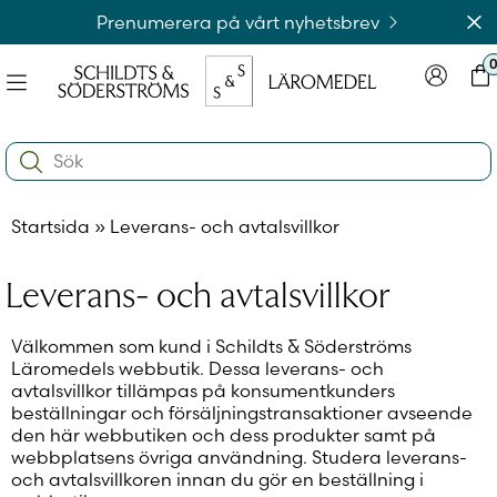
Hoppa
Av
Prenumerera på vårt nyhetsbrev
till
innehållet
Meny
Logga in
Var
na
Search:
e
ynivån
na
e
Startsida
»
Leverans- och avtalsvillkor
ynivån
na
Logga in på laromedel.fi
e
Leverans- och avtalsvillkor
ynivån
Välkommen som kund i Schildts & Söderströms
Läromedels webbutik. Dessa leverans- och
Logga in i webbshoppen
avtalsvillkor tillämpas på konsumentkunders
beställningar och försäljningstransaktioner avseende
den här webbutiken och dess produkter samt på
webbplatsens övriga användning. Studera leverans-
och avtalsvillkoren innan du gör en beställning i