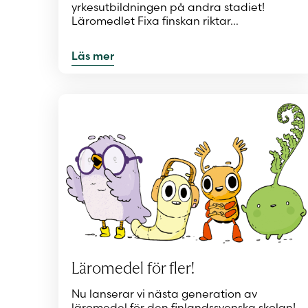
yrkesutbildningen på andra stadiet!
Läromedlet Fixa finskan riktar…
Läs mer
Läromedel för fler!
Nu lanserar vi nästa generation av
läromedel för den finlandssvenska skolan!