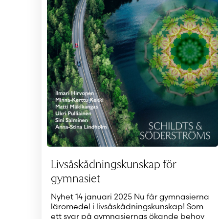
Livsåskådningskunskap för
gymnasiet
Nyhet 14 januari 2025 Nu får gymnasierna
läromedel i livsåskådningskunskap! Som
ett svar på gymnasiernas ökande behov