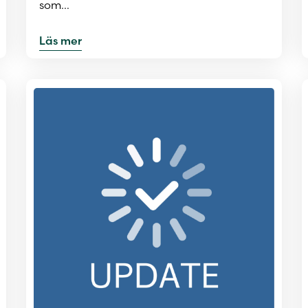
som…
Läs mer