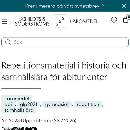
Hoppa
Av
Prenumerera på vårt nyhetsbrev
till
innehållet
Meny
Logga in
Var
na
Search:
e
ynivån
na
e
Repetitionsmaterial i historia och
ynivån
na
Logga in på laromedel.fi
e
samhällslära för abiturienter
ynivån
Läromedel
Logga in i webbshoppen
abi
,
glp2021
,
gymnasiet
,
repetition
,
samhällslära
4.4.2025
(Uppdaterad: 25.2.2026)
Dela