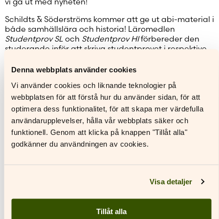
vi gå ut med nyheten!
Schildts & Söderströms kommer att ge ut abi-material i
både samhällslära och historia! Läromedlen
Studentprov SL
och
Studentprov HI
förbereder den
studerande inför att skriva studentprovet i respektive
ämne. Vi är glada över att kunna svara mot ett tydligt
behov och kunna stödja de finlandssvenska
Denna webbplats använder cookies
abiturienterna.
Vi använder cookies och liknande teknologier på
De nya titlarna kompletterar våra läromedelsserier
webbplatsen för att förstå hur du använder sidan, för att
Perspektiv
(i samhällslära) och
Tidslager
(historia),
optimera dess funktionalitet, för att skapa mer värdefulla
som omfattar läromedel för samtliga obligatoriska och
användarupplevelser, hålla vår webbplats säker och
valbara moduler i den nationella läroplanen för
funktionell. Genom att klicka på knappen "Tillåt alla"
GLP2021.
godkänner du användningen av cookies.
Studentprov SL
utkommer vintern 2025 och
Studentprov HI
utkommer våren 2026. Läromedlen
kommer att ingå i
Gymnasiebanken
.
Visa detaljer
Från tidigare erbjuder vi repetitionsmaterial i
modersmål/svenska och litteratur (
Studentprov MO
), i
kort matematik (
Omega MAB Repetition
) och lång
Tillåt alla
matematik (
Alfa MAA Repetition
). Alla tre följer