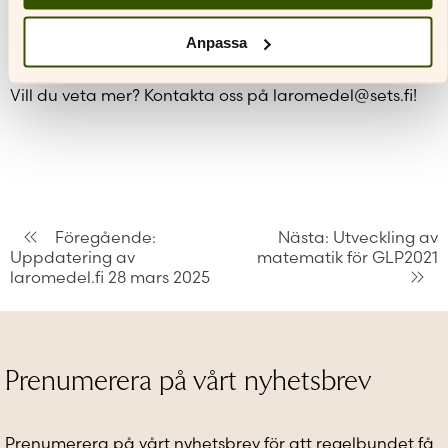
läroplanen GLP2021 och ingår i Gymnasiebanken. I
Gymnasiebanken ingår även
Studentprov FI
(finska)
Anpassa
enligt GLP2016.
Vill du veta mer? Kontakta oss på laromedel@sets.fi!
Inläggsnavigering
Föregående:
Nästa:
Utveckling av
Uppdatering av
matematik för GLP2021
laromedel.fi 28 mars 2025
Prenumerera på vårt nyhetsbrev
Prenumerera på vårt nyhetsbrev för att regelbundet få