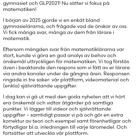
gymnasiet och GLP2021! Nu sätter vi fokus på
matematiken!
I början av 2025 gjorde vi en enkät bland
gymnasielärarna, och frågade vad de önskar av oss.
Vi fick många svar, många av dem från lärare i
matematik.
Eftersom mängden svar från matematiklärarna var
stort, kunde vi göra en god analys av behov och
önskemål uttryckligen för matematiken. Vi tog förstås
även i beaktande den respons som vi fått av er lärare
via andra kanaler under de gångna åren. Responsen
ringade in tre saker: vår plattform, videomaterial och
(enkla) självrättande uppgifter.
I dag kan vi gå ut med den goda nyheten att vi hört
era önskemål och vidtar åtgärder på samtliga
punkter. Vi lägger till videor och självrättande
uppgifter – samtidigt passar vi på och gör en extra
korrektur av teori och exempel samt förenhetligar och
förtydligar bl.a. inledningen till varje läromedel. Och
fortsätter att utveckla vår plattform.