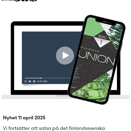
Kopiera
Dela
Dela
delningslänk
på
på
Facebook
Twitter/X
Nyhet 11 april 2025
Vi fortsätter att satsa på det finlandssvenska