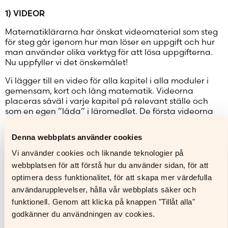
1) VIDEOR
Matematiklärarna har önskat videomaterial som steg
för steg går igenom hur man löser en uppgift och hur
man använder olika verktyg för att lösa uppgifterna.
Nu uppfyller vi det önskemålet!
Vi lägger till en video för alla kapitel i alla moduler i
gemensam, kort och lång matematik. Videorna
placeras såväl i varje kapitel på relevant ställe och
som en egen ”låda” i läromedlet. De första videorna
publiceras i april och avsikten är att alla videor finns
på plats i början av nästa läsår.
Denna webbplats använder cookies
2) ENKLA SJÄLVRÄTTANDE UPPGIFTER
Vi använder cookies och liknande teknologier på
webbplatsen för att förstå hur du använder sidan, för att
Matematiklärarna har önskat fler självrättande
optimera dess funktionalitet, för att skapa mer värdefulla
uppgifter, med fokus på enkla instegsuppgifter särskilt
i läromedlen i gemensam och kort matematik. Också
användarupplevelser, hålla vår webbplats säker och
det önskemålet uppfyller vi!
funktionell. Genom att klicka på knappen "Tillåt alla"
godkänner du användningen av cookies.
Vi lägger till enkla självrättande uppgifter i alla kapitel
i alla moduler i gemensam och kort matematik.