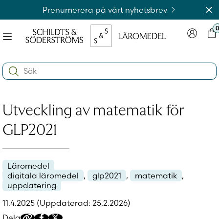
Hoppa
Av
Prenumerera på vårt nyhetsbrev
till
innehållet
Meny
Logga in
Var
na
Search:
e
ynivån
na
e
Utveckling av matematik för
ynivån
na
Logga in på laromedel.fi
e
GLP2021
ynivån
Läromedel
Logga in i webbshoppen
digitala läromedel
,
glp2021
,
matematik
,
uppdatering
11.4.2025
(Uppdaterad: 25.2.2026)
Dela