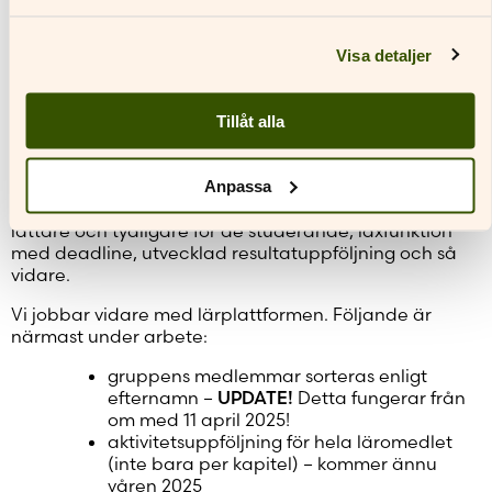
Uppgifterna låter de studerande kontrollera att de
förstått grunderna innan de går vidare till
Visa detaljer
räkneuppgifterna.
3) LÄRPLATTFORMEN
Tillåt alla
Vi gjorde en liten uppdatering i början av året och en
stor uppdatering 28 mars 2025. Uppdateringarna
Anpassa
riktade sig entydigt mot de funktioner som ni
matematiklärare i enkäten önskat att vi uppdaterar:
lättare och tydligare för de studerande, läxfunktion
med deadline, utvecklad resultatuppföljning och så
vidare.
Vi jobbar vidare med lärplattformen. Följande är
närmast under arbete:
gruppens medlemmar sorteras enligt
efternamn –
UPDATE!
Detta fungerar från
om med 11 april 2025!
aktivitetsuppföljning för hela läromedlet
(inte bara per kapitel) – kommer ännu
våren 2025