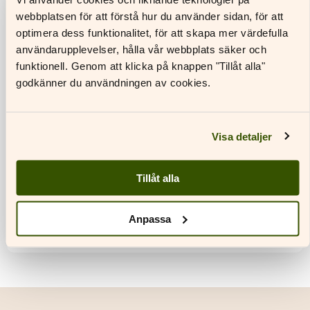
webbplatsen för att förstå hur du använder sidan, för att
optimera dess funktionalitet, för att skapa mer värdefulla
användarupplevelser, hålla vår webbplats säker och
funktionell. Genom att klicka på knappen "Tillåt alla"
godkänner du användningen av cookies.
Repetitionsmaterial i historia och
Visa detaljer
samhällslära för abiturienter
Nyhet 4 april 2025 I början av 2025 gjorde vi en
Tillåt alla
enkät bland gymnasielärarna, och frågade vad
de önskar av…
Anpassa
Läs mer