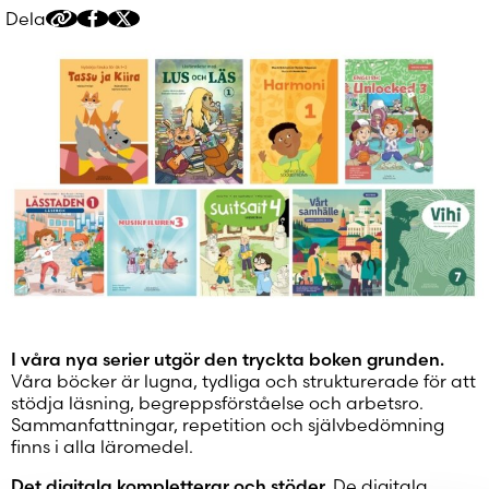
Dela
Kopiera
Dela
Dela
delningslänk
på
på
Facebook
Twitter/X
I våra nya serier utgör den tryckta boken grunden.
Våra böcker är lugna, tydliga och strukturerade för att
stödja läsning, begreppsförståelse och arbetsro.
Sammanfattningar, repetition och självbedömning
finns i alla läromedel.
Det digitala kompletterar och stöder.
De digitala