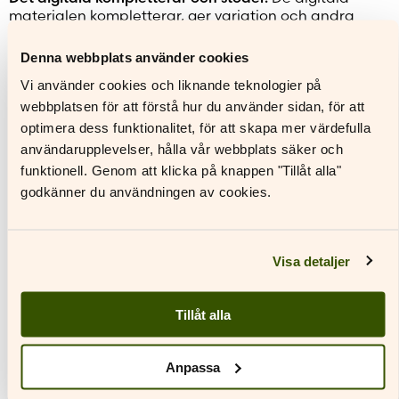
materialen kompletterar, ger variation och andra
ingångar till det centrala innehållet. Vi har samlat
våra nya digitala material i den behändiga
Denna webbplats använder cookies
Ryggsäcken
– allt enkelt för alla
.
Vi använder cookies och liknande teknologier på
Alla våra nya serier är utvecklade av finlandssvenska
webbplatsen för att förstå hur du använder sidan, för att
lärare för den finlandssvenska skolan.
Klicka på
optimera dess funktionalitet, för att skapa mer värdefulla
serienamnet för mer information om serien!
användarupplevelser, hålla vår webbplats säker och
Lässtaden
– ny basserie i svenska och litteratur
funktionell. Genom att klicka på knappen "Tillåt alla"
Läsförståelse med Lus och Läs
– läsförståelse för åk 1–
godkänner du användningen av cookies.
2
Tassu ja Kiira
– A-finska för åk 1–2
Suitsait
– modersmålsinriktad finska för åk 3–6
English: Unlocked
– engelska för åk 3–6
Visa detaljer
Glänta
– omgivningslära för åk 3–6
Vårt samhälle
– samhällslära för åk 4–6
Harmoni
– religion för åk 1–6
Tillåt alla
Musikfiluren
– musik för åk 3–6
Vihi
– modersmålsinriktad finska för åk 7–9
Anpassa