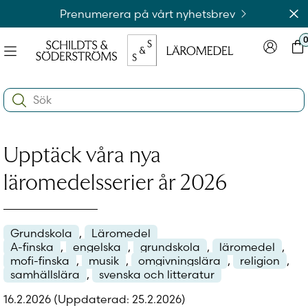
Hoppa
Av
Prenumerera på vårt nyhetsbrev
till
innehållet
Meny
Logga in
Var
na
Search:
e
ynivån
na
e
Upptäck våra nya
ynivån
na
Logga in på laromedel.fi
e
läromedelsserier år 2026
ynivån
Grundskola
,
Läromedel
Logga in i webbshoppen
A-finska
,
engelska
,
grundskola
,
läromedel
,
mofi-finska
,
musik
,
omgivningslära
,
religion
,
samhällslära
,
svenska och litteratur
16.2.2026
(Uppdaterad: 25.2.2026)