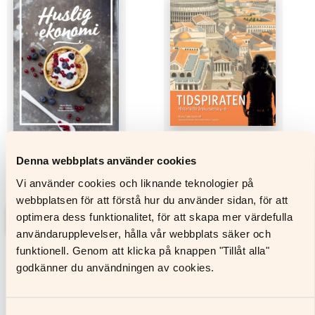
Denna webbplats använder cookies
Huslig ekonomi 7–9
Tidspiraten
Vi använder cookies och liknande teknologier på
webbplatsen för att förstå hur du använder sidan, för att
optimera dess funktionalitet, för att skapa mer värdefulla
Läs mer
Läs mer
användarupplevelser, hålla vår webbplats säker och
Den
Den
funktionell. Genom att klicka på knappen "Tillåt alla"
här
här
godkänner du användningen av cookies.
produkten
produkten
har
har
flera
flera
varianter.
varianter.