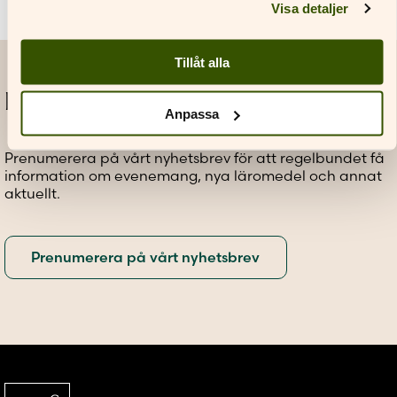
Visa detaljer
De
De
olika
olika
alternativen
alternativen
Tillåt alla
kan
kan
väljas
väljas
Prenumerera på vårt nyhetsbrev
på
på
Anpassa
produktsidan
produktsidan
Prenumerera på vårt nyhetsbrev för att regelbundet få
information om evenemang, nya läromedel och annat
aktuellt.