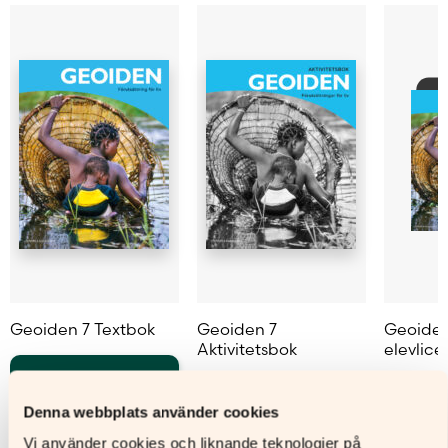
Sidantal
Ljudfils längd
Författare
Charlotte Elf-Grandin
Geoiden 7 Textbok
Geoiden 7
Geoiden 
Aktivitetsbok
elevlice
Läs mer
Läs mer
L
Denna webbplats använder cookies
Den
här
Den
Den
Vi använder cookies och liknande teknologier på