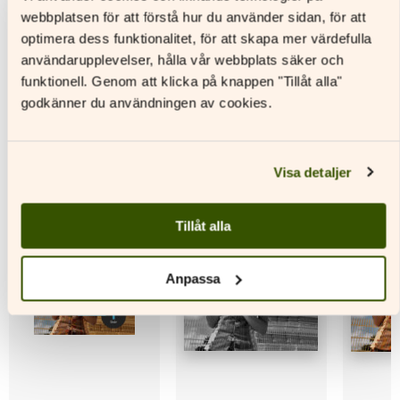
produkten
här
här
webbplatsen för att förstå hur du använder sidan, för att
har
produkten
produkt
optimera dess funktionalitet, för att skapa mer värdefulla
flera
har
har
varianter.
flera
flera
användarupplevelser, hålla vår webbplats säker och
De
varianter.
variante
funktionell. Genom att klicka på knappen "Tillåt alla"
Andra titlar av denna författare
olika
De
De
godkänner du användningen av cookies.
alternativen
olika
olika
kan
alternativen
alternat
väljas
kan
kan
på
väljas
väljas
Visa detaljer
produktsidan
på
på
produktsidan
produkt
Tillåt alla
Anpassa