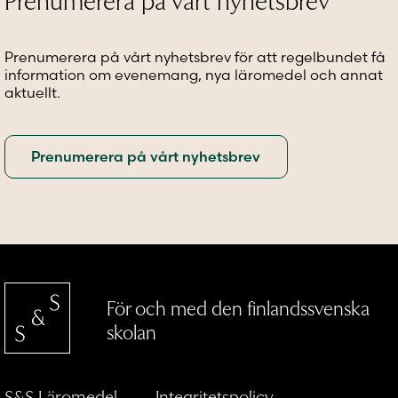
väljas
kan
kan
på
väljas
väljas
produktsidan
på
på
Prenumerera på vårt nyhetsbrev för att regelbundet få
produktsidan
produkt
information om evenemang, nya läromedel och annat
aktuellt.
För och med den finlandssvenska
skolan
S&S Läromedel
Integritetspolicy