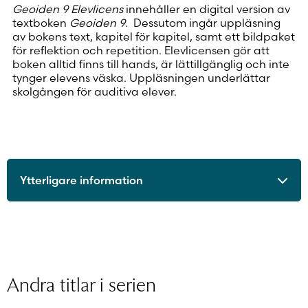
Geoiden 9 Elevlicens
innehåller en digital version av
textboken
Geoiden 9
. Dessutom ingår uppläsning
av bokens text, kapitel för kapitel, samt ett bildpaket
för reflektion och repetition. Elevlicensen gör att
boken alltid finns till hands, är lättillgänglig och inte
tynger elevens väska. Uppläsningen underlättar
skolgången för auditiva elever.
Ytterligare information
ISBN
9789515245304
Utgivningsår
2020
Format
Digitalt läromedel
Licenstid
1 läsår
Andra titlar i serien
Typ av licens
Personlig elevlicens