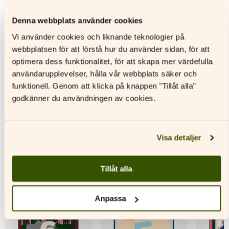
Kaveripiiri 1 Text- och
Kaveripiiri 1 Digitalt
Kaveripi
Denna webbplats använder cookies
aktivitetsbok
lärarmaterial
aktivite
Vi använder cookies och liknande teknologier på
webbplatsen för att förstå hur du använder sidan, för att
Läs mer
Läs mer
L
optimera dess funktionalitet, för att skapa mer värdefulla
Den
Den
Den
användarupplevelser, hålla vår webbplats säker och
här
här
här
funktionell. Genom att klicka på knappen "Tillåt alla"
produkten
produkten
produkt
godkänner du användningen av cookies.
har
har
har
flera
flera
flera
varianter.
varianter.
variante
Andra titlar av denna författare
De
De
De
Visa detaljer
olika
olika
olika
alternativen
alternativen
alternat
kan
kan
kan
Tillåt alla
väljas
väljas
väljas
på
på
på
produktsidan
produktsidan
produkt
Anpassa