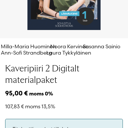
Milla-Maria Huominen
Noora Kervinen
Susanna Sainio
Ann-Sofi Strandberg
Laura Tykkyläinen
Kaveripiiri 2 Digitalt
materialpaket
95,00
€
moms 0%
107,83
€
moms 13,5%