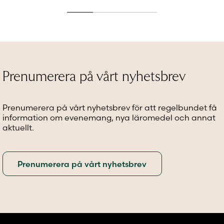
produkten
produkten
produkt
har
har
har
flera
flera
flera
varianter.
varianter.
variante
De
De
De
olika
olika
olika
alternativen
alternativen
alternat
Prenumerera på vårt nyhetsbrev
kan
kan
kan
väljas
väljas
väljas
på
på
på
Prenumerera på vårt nyhetsbrev för att regelbundet få
produktsidan
produktsidan
produkt
information om evenemang, nya läromedel och annat
aktuellt.