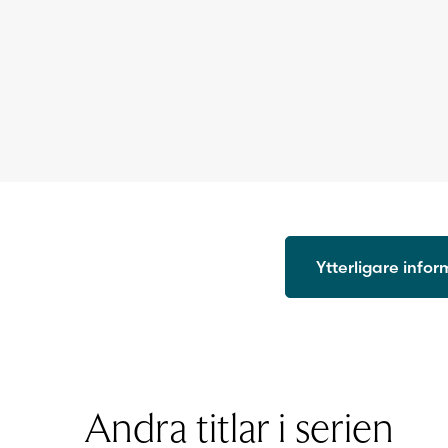
Ytterligare info
ISBN
Utgivningsår
Format
Sidantal
Andra titlar i serien
Ljudfils längd
Författare