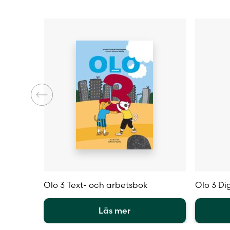
Illustratör
Olo 3 Text- och arbetsbok
Olo 3 Dig
Läs mer
Den
Den