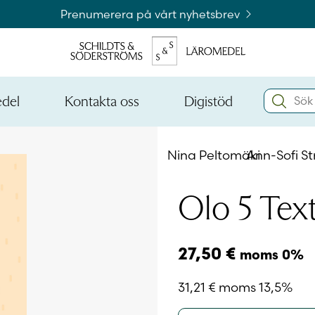
Prenumerera på vårt nyhetsbrev
Search:
edel
Kontakta oss
Digistöd
Öppna
Öppna
den
den
Kataloger och beställningslistor
nedre
nedre
Nina Peltomäki
Ann-Sofi S
menynivån
menynivån
Logga 
Olo 5 Tex
Logga 
27,50
€
moms 0%
31,21
€
moms 13,5%