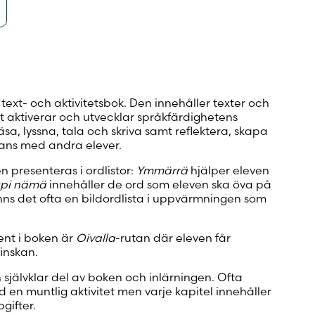
ext- och aktivitetsbok. Den innehåller texter och
 aktiverar och utvecklar språkfärdighetens
sa, lyssna, tala och skriva samt reflektera, skapa
ans med andra elever.
 presenteras i ordlistor:
Ymmärrä
hjälper eleven
pi nämä
innehåller de ord som eleven ska öva på
inns det ofta en bildordlista i uppvärmningen som
nt i boken är
Oivalla
-rutan där eleven får
inskan.
n självklar del av boken och inlärningen. Ofta
ed en muntlig aktivitet men varje kapitel innehåller
gifter.