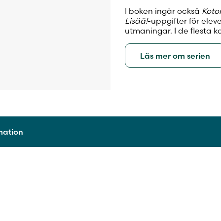
I boken ingår också
Koto
Lisää!
-uppgifter för ele
utmaningar. I de flesta k
Läs mer om serien
rmation
9789515261557
2024
Häftad
Nina Peltomäki, Ann-Sofi Strandberg