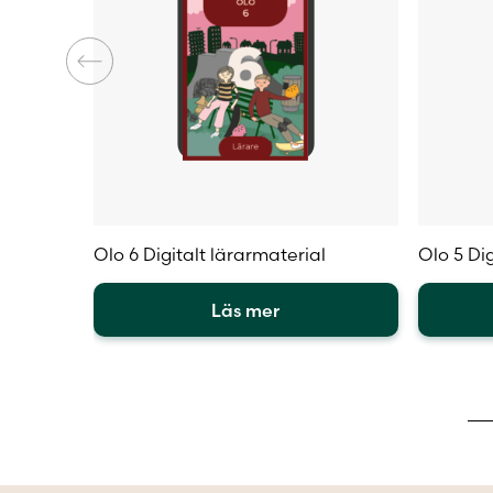
Olo 6 Digitalt lärarmaterial
Olo 5 Dig
Läs mer
Den
Den
här
här
produkten
produkt
har
har
flera
flera
varianter.
varianter
De
De