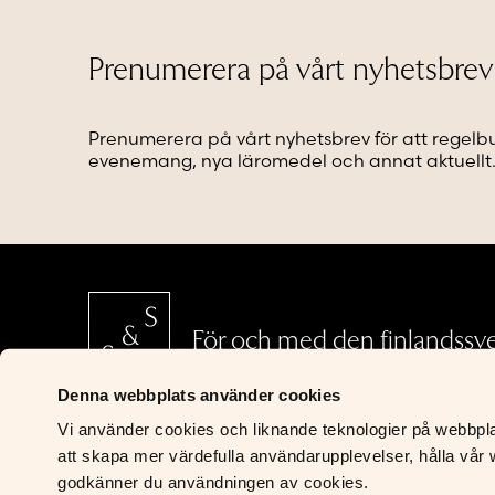
olika
olika
alternativen
alternat
kan
kan
Prenumerera på vårt nyhetsbrev
väljas
väljas
på
på
produktsidan
produkt
Prenumerera på vårt nyhetsbrev för att regelb
evenemang, nya läromedel och annat aktuellt
För och med den finlandssv
Denna webbplats använder cookies
Vi använder cookies och liknande teknologier på webbplats
S&S Läromedel
att skapa mer värdefulla användarupplevelser, hålla vår w
Riddaregatan 5
godkänner du användningen av cookies.
00170 Helsingfors