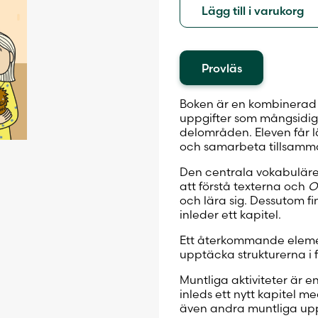
Lägg till i varukorg
Provläs
Boken är en kombinerad t
uppgifter som mångsidigt
delområden. Eleven får lä
och samarbeta tillsamm
Den centrala vokabulären
att förstå texterna och
O
och lära sig. Dessutom f
inleder ett kapitel.
Ett återkommande eleme
upptäcka strukturerna i f
Muntliga aktiviteter är e
inleds ett nytt kapitel m
även andra muntliga upp