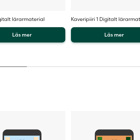
italt lärarmaterial
Kaveripiiri 1 Digitalt lärarmat
Läs mer
Läs mer
Den
här
en
produkten
har
flera
.
varianter.
De
olika
iven
alternativen
kan
väljas
på
sidan
produktsidan