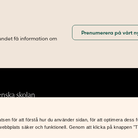
olika
iven
alternativen
kan
väljas
på
sidan
produktsidan
undet få information om
.
enska skolan
en för att förstå hur du använder sidan, för att optimera dess fun
Integritetspolicy
ebbplats säker och funktionell. Genom att klicka på knappen "Til
Leverans- och avtalsvillkor
S