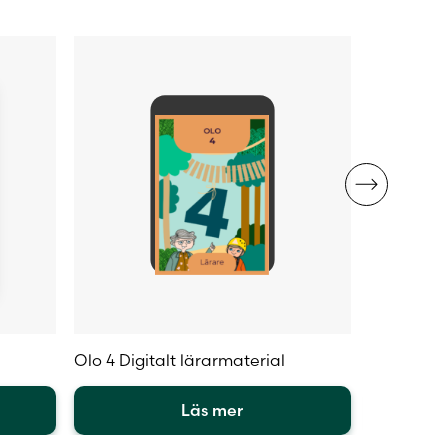
Olo 4 Digitalt lärarmaterial
Olo 6 Tex
Läs mer
Den
Den