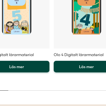
italt lärarmaterial
Olo 4 Digitalt lärarmaterial
Läs mer
Läs mer
Den
här
en
produkten
har
flera
.
varianter.
De