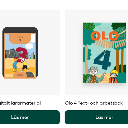
Johanna Högväg
italt lärarmaterial
Olo 4 Text- och arbetsbok
Läs mer
Läs mer
Den