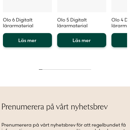
Olo 6 Digitalt
Olo 5 Digitalt
Olo 4 Di
lärarmaterial
lärarmaterial
lärarma
Läs mer
Läs mer
L
Den
Den
Den
här
här
här
produkten
produkten
produkt
har
har
har
flera
flera
flera
varianter.
varianter.
variante
De
De
De
olika
olika
olika
alternativen
alternativen
alternat
kan
kan
kan
Prenumerera på vårt nyhetsbrev
väljas
väljas
väljas
på
på
på
produktsidan
produktsidan
produkt
Prenumerera på vårt nyhetsbrev för att regelbundet få