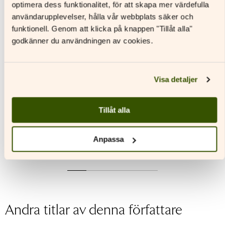
optimera dess funktionalitet, för att skapa mer värdefulla
användarupplevelser, hålla vår webbplats säker och
funktionell. Genom att klicka på knappen "Tillåt alla"
godkänner du användningen av cookies.
Visa detaljer
Juttu luistaa a
Juttu luistaa a
Juttu lu
Textbok
Arbetsbok
Textbok
Tillåt alla
Läs mer
Läs mer
L
Den
Den
Den
Anpassa
här
här
här
produkten
produkten
produkt
har
har
har
flera
flera
flera
varianter.
varianter.
variante
De
De
De
Andra titlar av denna författare
olika
olika
olika
alternativen
alternativen
alternat