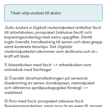
Titeln säljs endast till skolor.
Juttu luistaa a Digitalt materialpaket
omfattar facit
till arbetsboken, provpaket (inklusive facit) och
kopieringsunderlag med extra uppgifter. Därtill
ingår översikt, handledning till serien och dess grepp
samt konkreta lärartips.
Det
Digitala
materialpaketet
utkommer som skollicens och är i
kraft ett läsår.
1) Arbetsboken med facit —> arbetsboken som
onlinebok med facitlager
2) Översikt: lärarhandledningen på serienivå
(beskrivning av serien, kunskapssyn, metodpaket
och allmänna språkpedagogiska förslag) —>
webbtext
3) Prov med facit: provpaket inklusive facit
(kopieringsunderlag, varje prov är en egen fil, provet