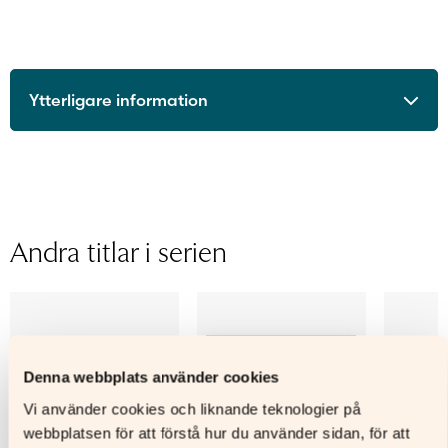
Ytterligare information
ISBN
9789515237910
Utgivningsår
2015
Format
Digitalt läromedel
Licenstid
1 läsår
Andra titlar i serien
Typ av licens
Skollicens för lärare
Sidantal
Ljudfils längd
Författare
Kirsi Martin, Anita Åstrand
Denna webbplats använder cookies
Vi använder cookies och liknande teknologier på
webbplatsen för att förstå hur du använder sidan, för att