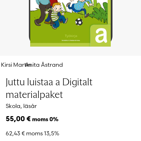
Kirsi Martin
Anita Åstrand
Juttu luistaa a Digitalt
materialpaket
Skola, läsår
55,00
€
moms 0%
62,43
€
moms 13,5%