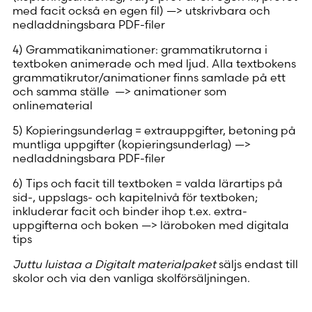
med facit också en egen fil) —> utskrivbara och
nedladdningsbara PDF-filer
4) Grammatikanimationer: grammatikrutorna i
textboken animerade och med ljud. Alla textbokens
grammatikrutor/animationer finns samlade på ett
och samma ställe —> animationer som
onlinematerial
5) Kopieringsunderlag = extrauppgifter, betoning på
muntliga uppgifter (kopieringsunderlag) —>
nedladdningsbara PDF-filer
6) Tips och facit till textboken = valda lärartips på
sid-, uppslags- och kapitelnivå för textboken;
inkluderar facit och binder ihop t.ex. extra-
uppgifterna och boken —> läroboken med digitala
tips
Juttu luistaa a Digitalt materialpaket
säljs endast till
skolor och via den vanliga skolförsäljningen.