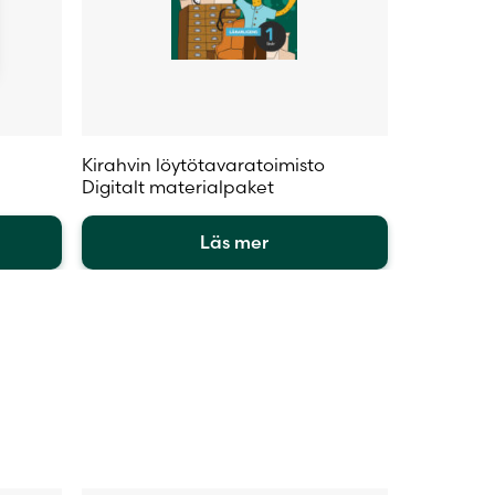
Kirahvin löytötavaratoimisto
Digitalt materialpaket
Läs mer
Den
här
produkten
har
flera
varianter.
De
olika
alternativen
kan