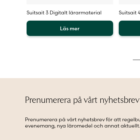
Suitsait 3 Digitalt lärarmaterial
Suitsait
Läs mer
Den
Den
här
här
produkten
produkt
har
har
flera
flera
varianter.
varianter
De
De
olika
olika
alternativen
alternat
kan
kan
Prenumerera på vårt nyhetsbrev
väljas
väljas
på
på
produktsidan
produkt
Prenumerera på vårt nyhetsbrev för att regelb
evenemang, nya läromedel och annat aktuellt