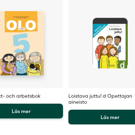
väljas
på
sidan
produktsidan
xt- och arbetsbok
Loistava juttu! d Opettajan
aineisto
Läs mer
Läs mer
Den
en
här