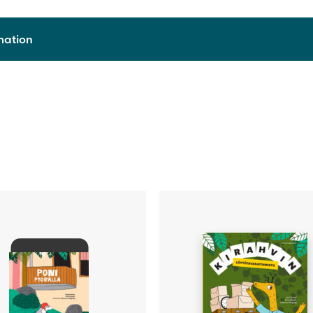
rmation
9789515245076
2018
Häftad
83
Kirsi Martin, Jari Tammi
Johanna Högväg