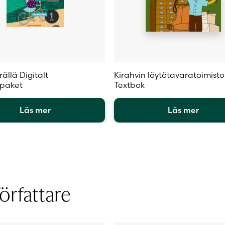
ällä Digitalt
Kirahvin löytötavaratoimisto
lpaket
Textbok
Läs mer
Läs mer
Den
här
en
produkten
har
flera
.
varianter.
örfattare
De
olika
iven
alternativen
kan