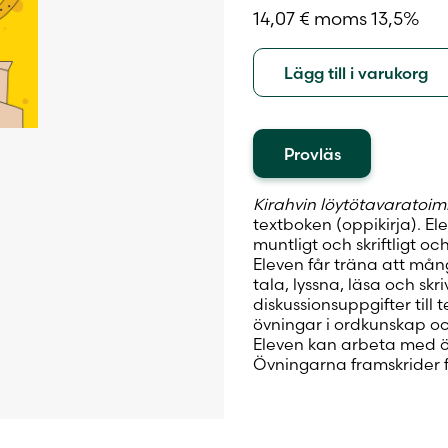
14,07
€
moms 13,5%
Lägg till i varukorg
Provläs
Kirahvin löytötavaratoimi
textboken (oppikirja). E
muntligt och skriftligt oc
Eleven får träna att må
tala, lyssna, läsa och skri
diskussionsuppgifter till t
övningar i ordkunskap 
Eleven kan arbeta med övn
Övningarna framskrider f