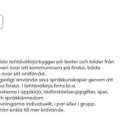
sto tehtäväkirja
bygger på texter och bilder från
leven övar att kommunicera på finska, både
h övar sitt ordförråd.
ngsidigt använda sina språkkunskaper genom att
va finska. I tehtäväkirja finns bl.a.
externa i oppikirja, läsförståelseuppgifter, spel,
och språkkännedom.
ingarna individuellt, i par eller i grupp.
rån enkla till mer krävande.