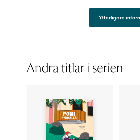
Ytterligare info
ISBN
Utgivningsår
Format
Sidantal
Andra titlar i serien
Ljudfils längd
Författare
Illustratör