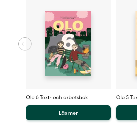
väljas
väljas
på
på
produktsidan
produkt
Olo 6 Text- och arbetsbok
Olo 5 Te
Läs mer
Den
Den
här
här
produkten
produkt