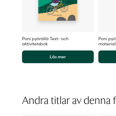
Poni pyörällä Text- och
Poni pyör
aktivitetsbok
materia
Läs mer
Den
Den
här
här
produkten
produkt
har
har
flera
flera
varianter.
varianter
Andra titlar av denna f
De
De
olika
olika
alternativen
alternat
kan
kan