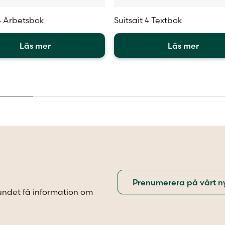
 4 Arbetsbok
Suitsait 4 Textbok
Läs mer
Läs mer
Den
här
en
produkten
har
flera
.
varianter.
De
olika
iven
alternativen
kan
väljas
på
sidan
produktsidan
undet få information om
.