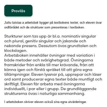
Provläs
Juttu luistaa a arbetsbok
bygger på textbokens texter, och eleven övar
ordförrådet och de strukturer som presenteras i textboken.
Sturkturer som tas upp är bl.a. nominativ singular
och plural, genitiv singular och jakande och
nekande presens. Dessutom övas grundtalen och
klockslagen.
Arbetsboken innehåller övningar med variation i
både metoder och svårighetsgrad. Övningarna
framskrider från enkla till mer krävande, från att
känna igen och förstå språket till att göra egna
tillämpningar. Eleven lyssnar på, upprepar och läser
ord samt producerar egna texter både muntligt och
skriftligt. Eleven får arbeta med övningarna
individuellt, i par eller i grupp. De grundläggande
strukturerna övas i naturliga sammanhang.
I arbetsboken skriver eleven också sina egna utvärderingar.