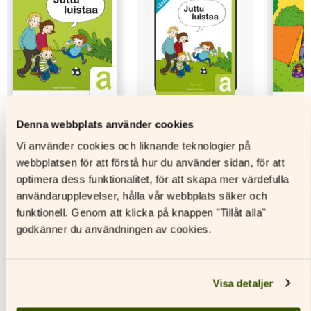
Denna webbplats använder cookies
Vi använder cookies och liknande teknologier på
Juttu luistaa a
Juttu luistaa a
Juttu lu
webbplatsen för att förstå hur du använder sidan, för att
Textbok
Digitalt
Textbok
optimera dess funktionalitet, för att skapa mer värdefulla
materialpaket
användarupplevelser, hålla vår webbplats säker och
Läs mer
L
funktionell. Genom att klicka på knappen "Tillåt alla"
Läs mer
Den
Den
godkänner du användningen av cookies.
här
Den
här
produkten
här
produkt
har
produkten
har
Visa detaljer
flera
har
flera
varianter.
flera
variante