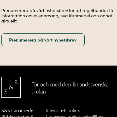
på
på
på
produktsidan
produktsidan
produkt
Prenumerera på vårt nyhetsbrev för att regelbundet få
information om evenemang, nya läromedel och annat
aktuellt.
För och med den finlandssvenska
skolan
S&S Läromedel
Integritetspolicy
Riddaregatan 5
Leverans- och avtalsvillkor