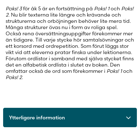
Poks! 3
för åk 5 är en fortsättning på
Poks! 1
och
Poks!
2
. Nu blir texterna lite längre och krävande och
strukturerna och orböjningen behöver lite mera tid.
Många strukturer övas nu i form av roliga spel.
Också rena översättningsuppgifter förekommer mer
än tidigare. Till varje stycke hör samtalsövningar och
ett korsord med ordrepetition. Som förut läggs stor
vikt vid att eleverna pratar finska under lektionerna.
Förutom ordlistor i samband med själva stycket finns
det en alfabetisk ordlista i slutet av boken. Den
omfattar också de ord som förekommer i
Poks! 1
och
Poks! 2
.
Ytterligare information
ISBN
9789515226662