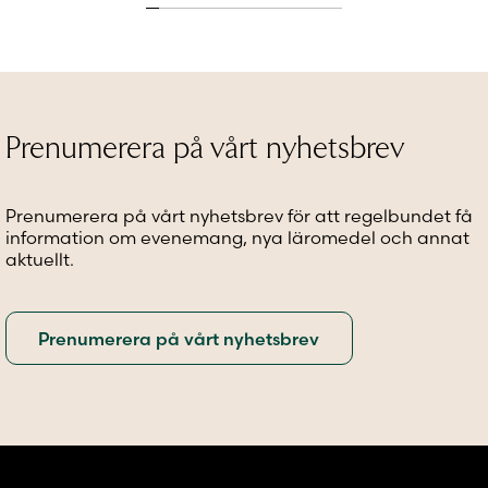
flera
flera
flera
varianter.
varianter.
variante
De
De
De
olika
olika
olika
alternativen
alternativen
alternat
kan
kan
kan
Prenumerera på vårt nyhetsbrev
väljas
väljas
väljas
på
på
på
produktsidan
produktsidan
produkt
Prenumerera på vårt nyhetsbrev för att regelbundet få
information om evenemang, nya läromedel och annat
aktuellt.