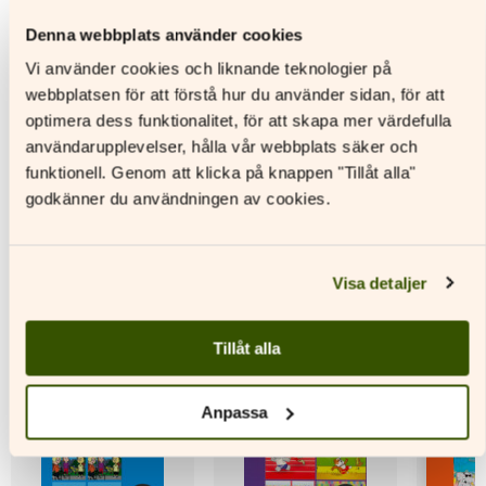
materialpaket
Denna webbplats använder cookies
Läs mer
L
Vi använder cookies och liknande teknologier på
Läs mer
Den
Den
webbplatsen för att förstå hur du använder sidan, för att
här
Den
här
optimera dess funktionalitet, för att skapa mer värdefulla
produkten
här
produkt
användarupplevelser, hålla vår webbplats säker och
har
produkten
har
flera
har
flera
funktionell. Genom att klicka på knappen "Tillåt alla"
varianter.
flera
variante
godkänner du användningen av cookies.
De
varianter.
De
Andra titlar av denna författare
olika
De
olika
alternativen
olika
alternat
kan
alternativen
kan
Visa detaljer
väljas
kan
väljas
på
väljas
på
produktsidan
på
produkt
Tillåt alla
produktsidan
Anpassa