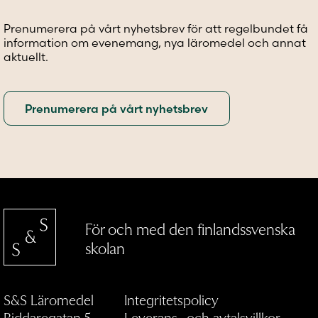
på
på
på
produktsidan
produktsidan
produkt
Prenumerera på vårt nyhetsbrev för att regelbundet få
information om evenemang, nya läromedel och annat
aktuellt.
För och med den finlandssvenska
skolan
S&S Läromedel
Integritetspolicy
Riddaregatan 5
Leverans- och avtalsvillkor