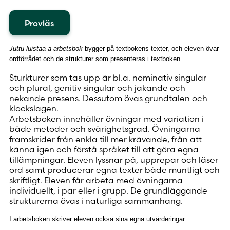
Provläs
Juttu luistaa a arbetsbok
bygger på textbokens texter, och eleven övar
ordförrådet och de strukturer som presenteras i textboken.
Sturkturer som tas upp är bl.a. nominativ singular
och plural, genitiv singular och jakande och
nekande presens. Dessutom övas grundtalen och
klockslagen.
Arbetsboken innehåller övningar med variation i
både metoder och svårighetsgrad. Övningarna
framskrider från enkla till mer krävande, från att
känna igen och förstå språket till att göra egna
tillämpningar. Eleven lyssnar på, upprepar och läser
ord samt producerar egna texter både muntligt och
skriftligt. Eleven får arbeta med övningarna
individuellt, i par eller i grupp. De grundläggande
strukturerna övas i naturliga sammanhang.
I arbetsboken skriver eleven också sina egna utvärderingar.