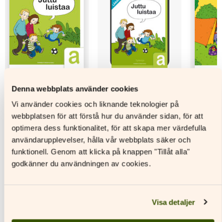
Denna webbplats använder cookies
Vi använder cookies och liknande teknologier på
Juttu luistaa a
Juttu luistaa a
Juttu lu
webbplatsen för att förstå hur du använder sidan, för att
Textbok
Digitalt
Textbok
optimera dess funktionalitet, för att skapa mer värdefulla
materialpaket
användarupplevelser, hålla vår webbplats säker och
Läs mer
L
funktionell. Genom att klicka på knappen "Tillåt alla"
Läs mer
Den
Den
godkänner du användningen av cookies.
här
Den
här
produkten
här
produkt
har
produkten
har
Visa detaljer
flera
har
flera
varianter.
flera
variante