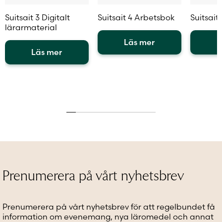
Suitsait 3 Digitalt
Suitsait 4 Arbetsbok
Suitsait
lärarmaterial
Läs mer
L
Läs mer
Den
Den
Den
här
här
här
produkten
produkt
produkten
har
har
har
flera
flera
flera
varianter.
variante
varianter.
De
De
De
olika
olika
olika
alternativen
alternat
alternativen
kan
kan
kan
väljas
väljas
väljas
på
på
Prenumerera på vårt nyhetsbrev
på
produktsidan
produkt
produktsidan
Prenumerera på vårt nyhetsbrev för att regelbundet få
information om evenemang, nya läromedel och annat