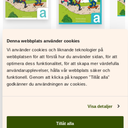
Denna webbplats använder cookies
Loistava juttu! a
Loistava juttu! a
Loistava
Oppikirja
Tehtäväkirja
Opettaj
Vi använder cookies och liknande teknologier på
webbplatsen för att förstå hur du använder sidan, för att
optimera dess funktionalitet, för att skapa mer värdefulla
Läs mer
Läs mer
L
användarupplevelser, hålla vår webbplats säker och
Den
Den
Den
funktionell. Genom att klicka på knappen "Tillåt alla"
här
här
här
godkänner du användningen av cookies.
produkten
produkten
produkt
har
har
har
flera
flera
flera
varianter.
varianter.
variante
Visa detaljer
Andra titlar av denna författare
De
De
De
olika
olika
olika
alternativen
alternativen
alternat
Tillåt alla
kan
kan
kan