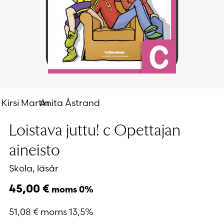
Kirsi Martin
Anita Åstrand
Loistava juttu! c Opettajan
aineisto
Skola, läsår
45,00
€
moms 0%
51,08
€
moms 13,5%