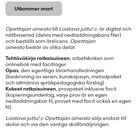
Utkommer snart
Opettajan aineisto
till
Loistava juttu! c
är digital och
nätbaserad (delvis med nedladdningsbara filer)
och beställs som årslicens.
Opettajan
aineisto
består av olika delar.
Tehtäväkirja ratkaisuineen
, arbetsboken som
onlinebok med facitlager
Opas
, den egentliga lärarhandledningen
(beskrivning av serien, kunskapssyn, metodpaket
och allmänna språkpedagogiska förslag)
Kokeet ratkaisuineen
, provpaket inklusive facit
(kopieringsunderlag, varje prov är en egen
nedladdningsbar fil, provet med facit också en egen
fil).
Loistava juttu! c Opettajan aineisto
säljs endast till
skolor och via den vanliga skolförsäljningen.