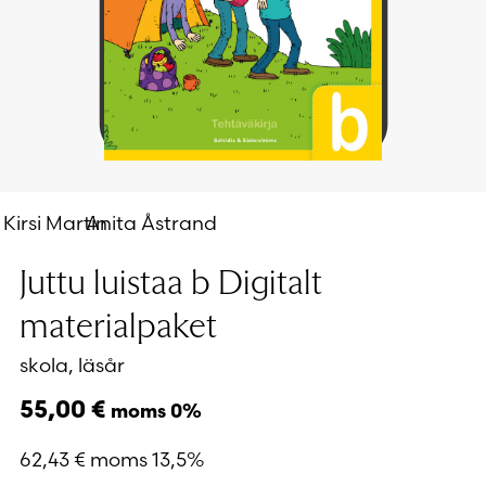
Kirsi Martin
Anita Åstrand
Juttu luistaa b Digitalt
materialpaket
skola, läsår
55,00
€
moms 0%
62,43
€
moms 13,5%