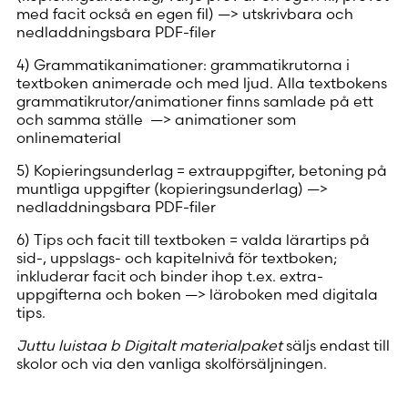
med facit också en egen fil) —> utskrivbara och
nedladdningsbara PDF-filer
4) Grammatikanimationer: grammatikrutorna i
textboken animerade och med ljud. Alla textbokens
grammatikrutor/animationer finns samlade på ett
och samma ställe —> animationer som
onlinematerial
5) Kopieringsunderlag = extrauppgifter, betoning på
muntliga uppgifter (kopieringsunderlag) —>
nedladdningsbara PDF-filer
6) Tips och facit till textboken = valda lärartips på
sid-, uppslags- och kapitelnivå för textboken;
inkluderar facit och binder ihop t.ex. extra-
uppgifterna och boken —> läroboken med digitala
tips.
Juttu luistaa b Digitalt materialpaket
säljs endast till
skolor och via den vanliga skolförsäljningen.