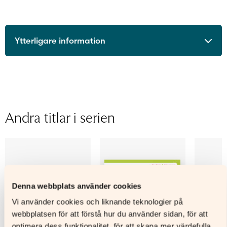
Ytterligare information
ISBN
9789515237927
Utgivningsår
2015
Format
Digitalt läromedel
Licenstid
1 läsår
Andra titlar i serien
Typ av licens
Skollicens för lärare
Sidantal
Ljudfils längd
Författare
Kirsi Martin, Anita Åstrand
Denna webbplats använder cookies
Vi använder cookies och liknande teknologier på
webbplatsen för att förstå hur du använder sidan, för att
optimera dess funktionalitet, för att skapa mer värdefulla