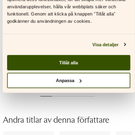
användarupplevelser, hålla vår webbplats säker och
funktionell. Genom att klicka på knappen "Tillåt alla"
godkänner du användningen av cookies.
Juttu luistaa a
Juttu luistaa a
Juttu lu
Visa detaljer
Textbok
Arbetsbok
Digitalt
materia
Tillåt alla
Läs mer
Läs mer
L
Den
Den
Anpassa
här
här
Den
produkten
produkten
här
har
har
produkt
flera
flera
har
varianter.
varianter.
flera
De
De
variante
Andra titlar av denna författare
olika
olika
De
alternativen
alternativen
olika
kan
kan
alternat