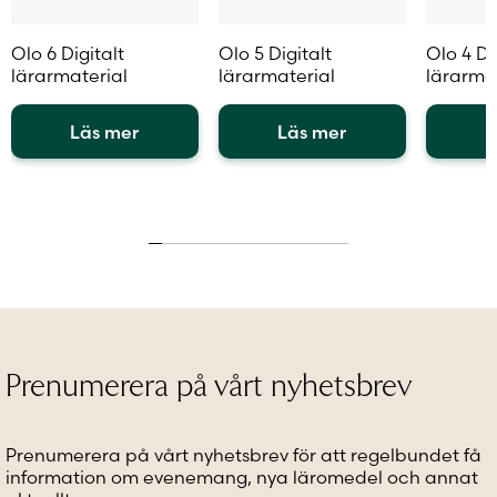
Olo 6 Digitalt
Olo 5 Digitalt
Olo 4 Di
lärarmaterial
lärarmaterial
lärarma
Läs mer
Läs mer
L
Den
Den
Den
här
här
här
produkten
produkten
produkt
har
har
har
flera
flera
flera
varianter.
varianter.
variante
De
De
De
olika
olika
olika
alternativen
alternativen
alternat
kan
kan
kan
Prenumerera på vårt nyhetsbrev
väljas
väljas
väljas
på
på
på
produktsidan
produktsidan
produkt
Prenumerera på vårt nyhetsbrev för att regelbundet få
information om evenemang, nya läromedel och annat