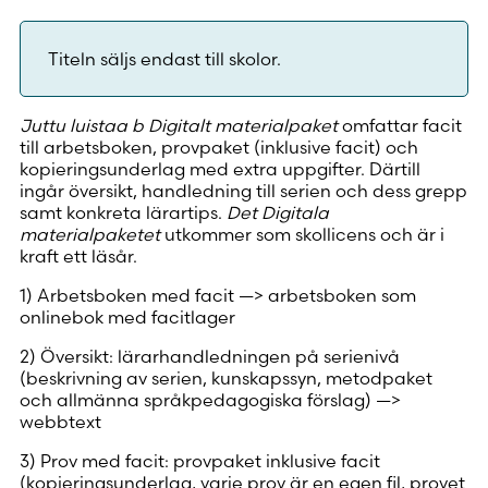
Titeln säljs endast till skolor.
Juttu luistaa b Digitalt materialpaket
omfattar facit
till arbetsboken, provpaket (inklusive facit) och
kopieringsunderlag med extra uppgifter. Därtill
ingår översikt, handledning till serien och dess grepp
samt konkreta lärartips.
Det Digitala
materialpaketet
utkommer som skollicens och är i
kraft ett läsår.
1) Arbetsboken med facit —> arbetsboken som
onlinebok med facitlager
2) Översikt: lärarhandledningen på serienivå
(beskrivning av serien, kunskapssyn, metodpaket
och allmänna språkpedagogiska förslag) —>
webbtext
3) Prov med facit: provpaket inklusive facit
(kopieringsunderlag, varje prov är en egen fil, provet