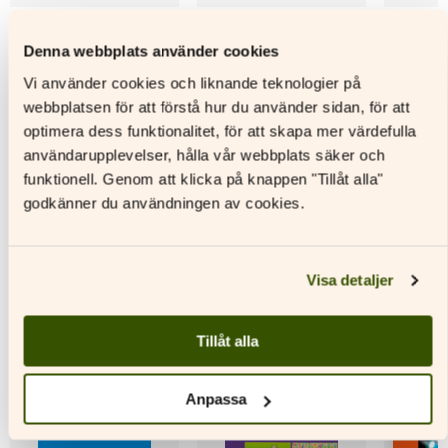
Poks! 1 Elevbok
Poks! 1 Digitalt
Poks! 2 D
Denna webbplats använder cookies
materialpaket
materia
Läs mer
Vi använder cookies och liknande teknologier på
Läs mer
L
webbplatsen för att förstå hur du använder sidan, för att
Den
optimera dess funktionalitet, för att skapa mer värdefulla
här
Den
Den
användarupplevelser, hålla vår webbplats säker och
produkten
här
här
har
produkten
produkt
funktionell. Genom att klicka på knappen "Tillåt alla"
flera
har
har
godkänner du användningen av cookies.
varianter.
flera
flera
De
varianter.
variante
Andra titlar av denna författare
olika
De
De
alternativen
olika
olika
Visa detaljer
kan
alternativen
alternat
väljas
kan
kan
på
väljas
väljas
Tillåt alla
produktsidan
på
på
produktsidan
produkt
Anpassa