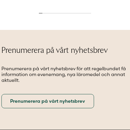
produkten
produkten
produkt
har
har
har
flera
flera
flera
varianter.
varianter.
variante
De
De
De
olika
olika
olika
alternativen
alternativen
alternat
kan
kan
kan
Prenumerera på vårt nyhetsbrev
väljas
väljas
väljas
på
på
på
produktsidan
produktsidan
produkt
Prenumerera på vårt nyhetsbrev för att regelbundet få
information om evenemang, nya läromedel och annat
aktuellt.