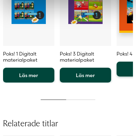
Poks! 1 Digitalt
Poks! 3 Digitalt
Poks! 4 
materialpaket
materialpaket
L
Läs mer
Läs mer
Den
Den
Den
här
här
här
produkt
produkten
produkten
har
har
har
flera
flera
flera
variante
varianter.
varianter.
De
Relaterade titlar
De
De
olika
olika
olika
alternat
alternativen
alternativen
kan