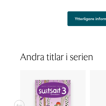
Ytterligare info
ISBN
Utgivningsår
Format
Sidantal
Andra titlar i serien
Ljudfils längd
Författare
Illustratör