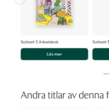
Suitsait 3 Arbetsbok
Suitsait 
Läs mer
Den
Den
här
här
produkten
produkt
har
har
flera
flera
varianter.
varianter
Andra titlar av denna f
De
De
olika
olika
alternativen
alternat
kan
kan