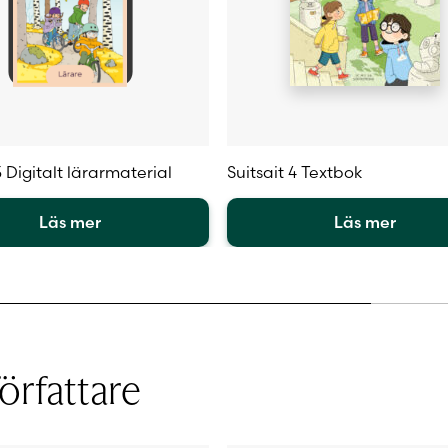
3 Digitalt lärarmaterial
Suitsait 4 Textbok
Läs mer
Läs mer
Den
här
en
produkten
har
flera
.
varianter.
örfattare
De
olika
iven
alternativen
kan