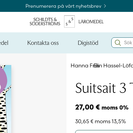
Prenumerera på vårt nyhetsbrev
Search:
edel
Kontakta oss
Digistöd
Öppna
Öppna
den
den
Kataloger och beställningslistor
nedre
nedre
Hanna Friis
Elin Hassel-Löfq
menynivån
menynivån
Logga 
Suitsait 3
Logga 
27,00
€
moms 0%
30,65
€
moms 13,5%