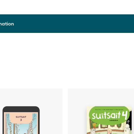
rmation
9789515262905
2025
Häftad
Hanna Friis, Elin Hassel-Löfqvist, Mirjo Tervonen
Tiina Konttila