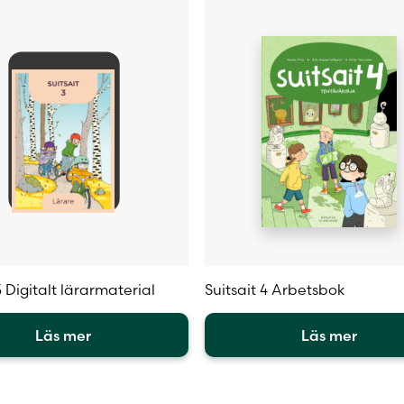
väljas
på
sidan
produktsidan
3 Digitalt lärarmaterial
Suitsait 4 Arbetsbok
Läs mer
Läs mer
Den
här
en
produkten