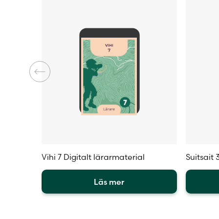
väljas
väljas
på
på
produktsidan
produkt
Vihi 7 Digitalt lärarmaterial
Suitsait 
Läs mer
Den
Den
här
här
produkten
produkt