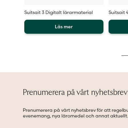
Suitsait 3 Digitalt lärarmaterial
Suitsait
Läs mer
Den
Den
här
här
produkten
produkt
har
har
flera
flera
varianter.
varianter
De
De
olika
olika
alternativen
alternat
kan
kan
Prenumerera på vårt nyhetsbrev
väljas
väljas
på
på
produktsidan
produkt
Prenumerera på vårt nyhetsbrev för att regelb
evenemang, nya läromedel och annat aktuellt