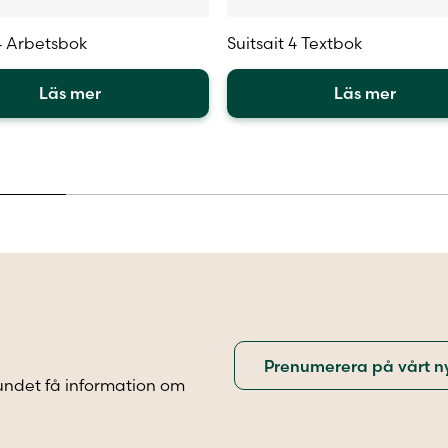
 4 Arbetsbok
Suitsait 4 Textbok
Läs mer
Läs mer
Den
här
en
produkten
har
flera
.
varianter.
De
olika
iven
alternativen
kan
väljas
på
sidan
produktsidan
undet få information om
.