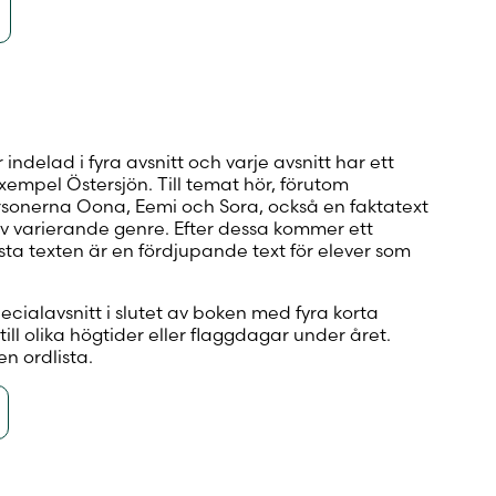
r indelad i fyra avsnitt och varje avsnitt har ett
xempel Östersjön. Till temat hör, förutom
sonerna Oona, Eemi och Sora, också en faktatext
 av varierande genre. Efter dessa kommer ett
ista texten är en fördjupande text för elever som
.
ecialavsnitt i slutet av boken med fyra korta
ill olika högtider eller flaggdagar under året.
en ordlista.