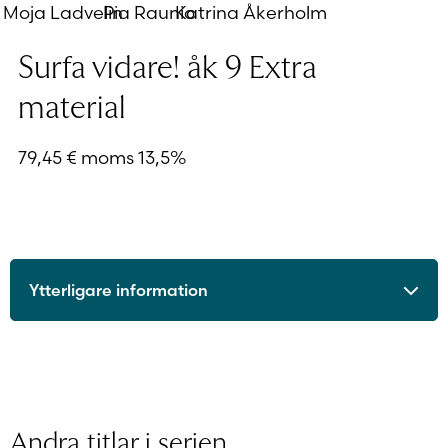
Moja Ladvelin
Pia Raunio
Katrina Åkerholm
Surfa vidare! åk 9 Extra
material
79,45
€
moms 13,5%
Ytterligare information
ISBN
9789515236272
Utgivningsår
2015
Format
Digitalt läromedel
Licenstid
1 läsår
Andra titlar i serien