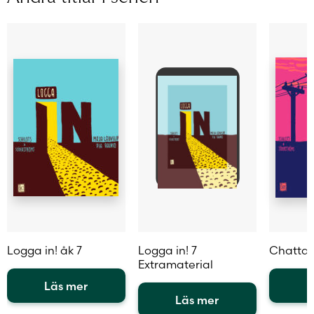
Typ av
Skollicens för lärare
licens
Sidantal
Ljudfils
längd
Moja Ladvelin, Pia Raunio, Katrina
Författare
Åkerholm
Logga in! åk 7
Logga in! 7
Chatta!
Extramaterial
Läs mer
L
Läs mer
Den
Den