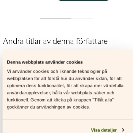
här
Den
här
produkten
här
produkt
har
produkten
har
flera
har
flera
varianter.
flera
variante
De
varianter.
De
Andra titlar av denna författare
olika
De
olika
alternativen
olika
alternat
kan
alternativen
kan
väljas
kan
väljas
Denna webbplats använder cookies
på
väljas
på
produktsidan
på
produkt
Vi använder cookies och liknande teknologier på
produktsidan
webbplatsen för att förstå hur du använder sidan, för att
optimera dess funktionalitet, för att skapa mer värdefulla
användarupplevelser, hålla vår webbplats säker och
funktionell. Genom att klicka på knappen "Tillåt alla"
godkänner du användningen av cookies.
Visa detaljer