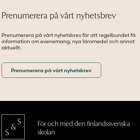
kan
olika
alternat
väljas
alternativen
kan
Prenumerera på vårt nyhetsbrev
på
kan
väljas
produktsidan
väljas
på
på
produkt
Prenumerera på vårt nyhetsbrev för att regelbundet få
produktsidan
information om evenemang, nya läromedel och annat
aktuellt.
För och med den finlandssvenska
skolan