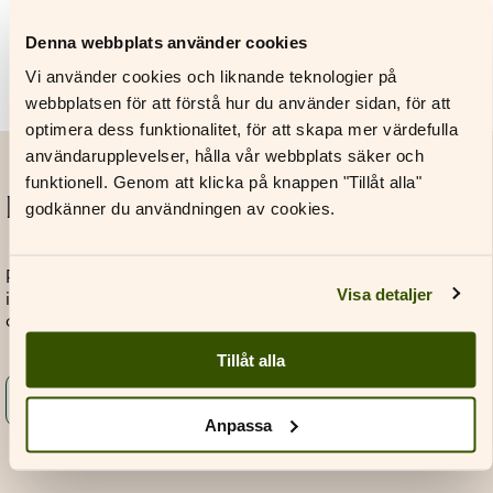
Verk
Denna webbplats använder cookies
Vi använder cookies och liknande teknologier på
webbplatsen för att förstå hur du använder sidan, för att
optimera dess funktionalitet, för att skapa mer värdefulla
användarupplevelser, hålla vår webbplats säker och
funktionell. Genom att klicka på knappen "Tillåt alla"
Prenumerera på vårt nyhetsbrev
godkänner du användningen av cookies.
Prenumerera på vårt nyhetsbrev för att regelbundet få
Visa detaljer
information om evenemang, nya läromedel och annat
aktuellt.
Tillåt alla
Prenumerera på vårt nyhetsbrev
Anpassa