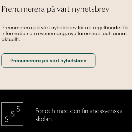
kan
alternativen
kan
Prenumerera på vårt nyhetsbrev
väljas
kan
väljas
på
väljas
på
produktsidan
på
produkt
Prenumerera på vårt nyhetsbrev för att regelbundet få
produktsidan
information om evenemang, nya läromedel och annat
aktuellt.
För och med den finlandssvenska
skolan