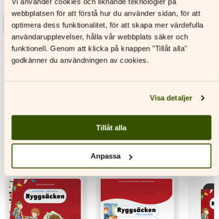
Vi använder cookies och liknande teknologier på
Läs mer
webbplatsen för att förstå hur du använder sidan, för att
Läs mer
optimera dess funktionalitet, för att skapa mer värdefulla
Den
användarupplevelser, hålla vår webbplats säker och
Den
här
här
produkten
funktionell. Genom att klicka på knappen "Tillåt alla"
produkten
har
godkänner du användningen av cookies.
har
flera
flera
varianter.
varianter.
De
De
olika
Visa detaljer
olika
alternativen
alternativen
kan
Ordresan
kan
väljas
Tillåt alla
väljas
på
på
produktsidan
produktsidan
Anpassa