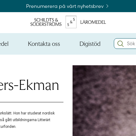
Prenumerera på vårt nyhetsbrev
Search:
edel
Kontakta oss
Digistöd
Öppna
Öppna
den
den
Kataloger och beställningslistor
nedre
nedre
menynivån
menynivån
Logga 
ers-Ekman
Logga 
rkslätt. Hon har studerat nordisk
å gått utbildningarna Litterärt
turfonden.