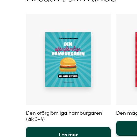
produktsidan
på
produkt
Den oförglömliga hamburgaren
Den mag
(åk 3–4)
Läs mer