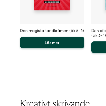
Den magiska tandkrämen (åk 5–6)
Den ofö
(åk 3–4)
Läs mer
Den
här
Den
produkten
här
har
produk
flera
har
varianter.
flera
De
variante
olika
De
alternativen
olika
kan
alterna
väljas
kan
Kreativt skrivande
på
väljas