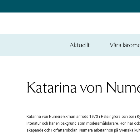
Hoppa
till
innehållet
na
e
Aktuellt
Våra lärom
ynivån
na
Öppna
den
e
nedre
ynivån
na
menynivån
e
ynivån
Katarina von Num
Katarina von Numers-Ekman är född 1973 i Helsingfors och bor i Ky
litteratur och har en bakgrund som modersmålslärare. Hon har ocks
skapande och Författarskolan. Numera arbetar hon på Svenska kul