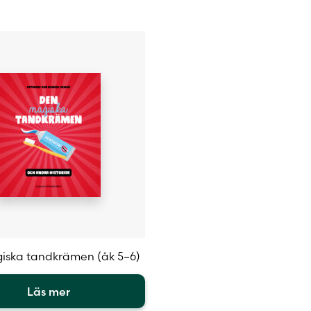
produktsidan
sidan
iska tandkrämen (åk 5–6)
Läs mer