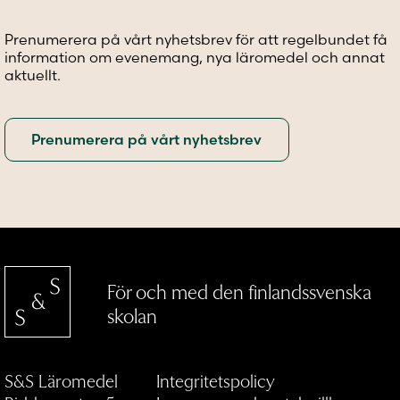
på
väljas
produktsidan
på
Prenumerera på vårt nyhetsbrev för att regelbundet få
produktsidan
information om evenemang, nya läromedel och annat
aktuellt.
För och med den finlandssvenska
skolan
S&S Läromedel
Integritetspolicy