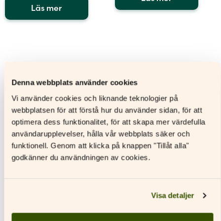
Läs mer
Den
Den
här
här
produkten
produkten
har
har
flera
flera
varianter.
varianter.
De
Denna webbplats använder cookies
De
olika
olika
alternativen
Vi använder cookies och liknande teknologier på
alternativen
kan
webbplatsen för att förstå hur du använder sidan, för att
Tidspiraten
kan
väljas
optimera dess funktionalitet, för att skapa mer värdefulla
väljas
på
på
produktsidan
användarupplevelser, hålla vår webbplats säker och
produktsidan
funktionell. Genom att klicka på knappen "Tillåt alla"
godkänner du användningen av cookies.
Visa detaljer