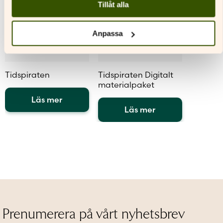
Tillåt alla
Anpassa
Tidspiraten
Tidspiraten Digitalt
materialpaket
Läs mer
Läs mer
Den
här
Den
produkten
här
har
produkten
flera
har
varianter.
flera
De
varianter.
olika
De
alternativen
olika
kan
alternativen
Prenumerera på vårt nyhetsbrev
väljas
kan