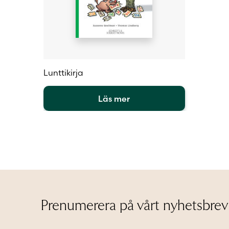
Lunttikirja
Läs mer
Den
här
produkten
har
flera
varianter.
De
olika
alternativen
Prenumerera på vårt nyhetsbrev
kan
väljas
på