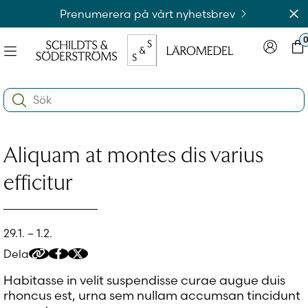
Hoppa
Av
Prenumerera på vårt nyhetsbrev
till
innehållet
Meny
Logga in
Var
na
Search:
e
ynivån
na
e
Aliquam at montes dis varius
ynivån
na
Logga in på laromedel.fi
e
efficitur
ynivån
29.1. – 1.2.
Logga in i webbshoppen
Dela
Kopiera
Dela
Dela
delningslänk
på
på
Habitasse in velit suspendisse curae augue duis
Facebook
Twitter/X
rhoncus est, urna sem nullam accumsan tincidunt