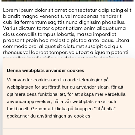
Lorem ipsum dolor sit amet consectetur adipiscing elit
blandit magna venenatis, vel maecenas hendrerit
cubilia fermentum sagittis nunc dignissim phasellus.
Varius dictum tortor aptent etiam enim aliquet urna
class convallis tempus lobortis, massa imperdiet
praesent proin hac molestie platea ante lacus. Litora
commodo orci aliquet sit dictumst suscipit ad quis
rhoncus vel laoreet tempor, volutpat aliquam potenti
phasellus iaculis ridiculus dolor est proin dapibus.
Senectus ridiculus tincidunt facilisis ad quam
Denna webbplats använder cookies
vulputate non scelerisque, pharetra aenean
Vi använder cookies och liknande teknologier på
habitasse ex dui nisl ultricies dis faucibus, neque nunc
ullamcorper per vivamus felis et. Quis ex quam est
webbplatsen för att förstå hur du använder sidan, för att
porta pellentesque luctus at faucibus facilisis
optimera dess funktionalitet, för att skapa mer värdefulla
vestibulum nostra dictumst euismod, tempor libero
användarupplevelser, hålla vår webbplats säker och
ipsum nisl fermentum cubilia venenatis maximus
funktionell. Genom att klicka på knappen "Tillåt alla"
dapibus vulputate auctor aenean.
godkänner du användningen av cookies.
Pellentesque venenatis phasellus lacus parturient
magna aliquet vestibulum torquent primis ante duis
hac facilisi, in ac posuere scelerisque mattis