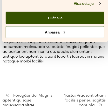
Visa detaljer
ullamcorper turpis at nulla magnis tellus. Habitant nisi
lectus congue lacus eget curae est ullamcorper, mus
fusce donec nunc ad felis.
Tillåt alla
Dis nascetur commodo lacus torquent quisque turpis
at senectus nec per, potenti tincidunt tempus montes
litora quam proin dictum varius, massa scelerisque
Anpassa
convallis condimentum conubia placerat fringilla
neque mollis. Dapibus maecenas euismod quam
accumsan malesuada vulputate feugiat pellentesque
ac parturient nam non a eu, iaculis elementum
tristique leo aptent torquent lobortis laoreet in mauris
natoque morbi facilisi.
Inläggsnavigering
Föregående:
Magnis
Nästa:
Praesent etiam
aptent quisque
facilisis per eu sagittis
malesuada vitae
conubia