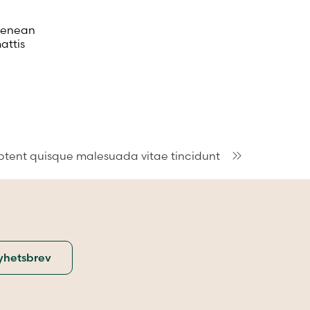
 Aenean
attis
ptent quisque malesuada vitae tincidunt