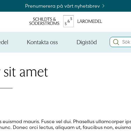
Prenumerera på vårt nyhetsbrev
Search:
edel
Kontakta oss
Digistöd
Öppna
Öppna
den
den
Kataloger och beställningslistor
nedre
nedre
menynivån
menynivån
 sit amet
Logga 
Logga 
 euismod mauris. Fusce vel dui. Phasellus ullamcorper i
nunc. Donec orci lectus, aliquam ut, faucibus non, euismo