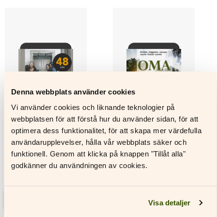
Den
Den
här
här
produkten
produkten
har
har
flera
flera
varianter.
varianter.
De
De
olika
olika
alternativen
alternativen
Denna webbplats använder cookies
kan
kan
Vi använder cookies och liknande teknologier på
väljas
väljas
på
på
webbplatsen för att förstå hur du använder sidan, för att
produktsidan
produktsidan
optimera dess funktionalitet, för att skapa mer värdefulla
användarupplevelser, hålla vår webbplats säker och
funktionell. Genom att klicka på knappen "Tillåt alla"
Oma tie FINB11
Oma tie FINB12
godkänner du användningen av cookies.
Digital licens, 48 mån
Digital licens, 48 mån
Läs mer
Läs mer
Visa detaljer