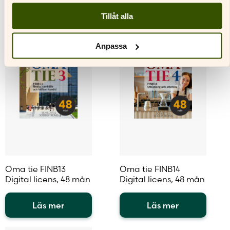
Den
Den
Tillåt alla
här
här
produkten
produkten
har
har
Anpassa
flera
flera
varianter.
varianter.
De
De
olika
olika
alternativen
alternativen
kan
kan
väljas
väljas
på
på
produktsidan
produktsidan
Oma tie FINB13
Oma tie FINB14
Digital licens, 48 mån
Digital licens, 48 mån
Läs mer
Läs mer