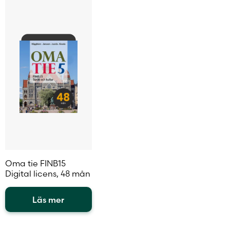
Den
här
produkten
har
flera
varianter.
De
olika
alternativen
kan
väljas
på
produktsidan
Oma tie FINB15
Digital licens, 48 mån
Läs mer