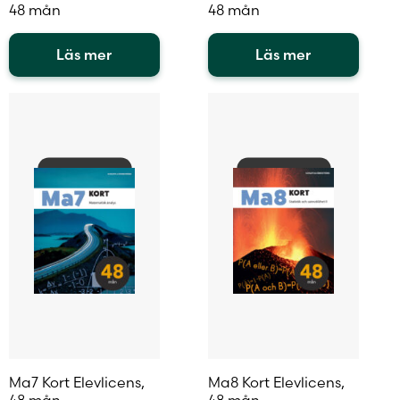
48 mån
48 mån
Läs mer
Läs mer
Den
Den
här
här
produkten
produkten
har
har
flera
flera
varianter.
varianter.
De
De
olika
olika
alternativen
alternativen
kan
kan
väljas
väljas
på
på
produktsidan
produktsidan
Ma7 Kort Elevlicens,
Ma8 Kort Elevlicens,
48 mån
48 mån