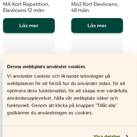
MA Kort Repetition,
Ma2 Kort Elevlicens,
Elevlicens 12 mån
48 mån
Läs mer
Läs mer
Den
Den
här
här
produkten
produkten
har
har
flera
flera
Denna webbplats använder cookies
varianter.
varianter.
Vi använder cookies och liknande teknologier på
De
De
webbplatsen för att förstå hur du använder sidan, för att
olika
olika
alternativen
alternativen
optimera dess funktionalitet, för att skapa mer värdefulla
kan
kan
användarupplevelser, hålla vår webbplats säker och
väljas
väljas
funktionell. Genom att klicka på knappen "Tillåt alla"
på
på
godkänner du användningen av cookies.
produktsidan
produktsidan
Visa detaljer