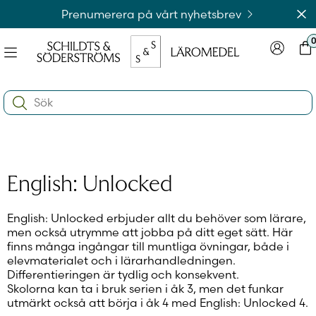
Hoppa
Av
Prenumerera på vårt nyhetsbrev
till
innehållet
Meny
Logga in
Var
na
Search:
e
ynivån
na
e
ynivån
na
Logga in på laromedel.fi
English: Unlocked
e
ynivån
English: Unlocked erbjuder allt du behöver som lärare,
men också utrymme att jobba på ditt eget sätt. Här
Logga in i webbshoppen
finns många ingångar till muntliga övningar, både i
elevmaterialet och i lärarhandledningen.
Differentieringen är tydlig och konsekvent.
Skolorna kan ta i bruk serien i åk 3, men det funkar
utmärkt också att börja i åk 4 med English: Unlocked 4.