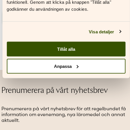
aktivitetsbok
funktionell. Genom att klicka på knappen "Tillåt alla"
godkänner du användningen av cookies.
Läs mer
Den
Visa detaljer
här
produkten
har
Tillåt alla
flera
varianter.
De
Anpassa
olika
alternativen
kan
väljas
Prenumerera på vårt nyhetsbrev
på
produktsidan
Prenumerera på vårt nyhetsbrev för att regelbundet få
information om evenemang, nya läromedel och annat
aktuellt.