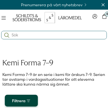
Hoppa
Av
Prenumerera på vårt nyhetsbrev
till
innehållet
Meny
Logga in
Var
na
Search:
e
ynivån
na
e
ynivån
na
Logga in på laromedel.fi
Kemi Forma 7–9
e
ynivån
Kemi Forma 7–9 är en serie i kemi för årskurs 7–9. Serien
tar avstamp i vardagssituationer för att eleverna
Logga in i webbshoppen
lättare ska kunna närma sig ämnet.
Filtrera