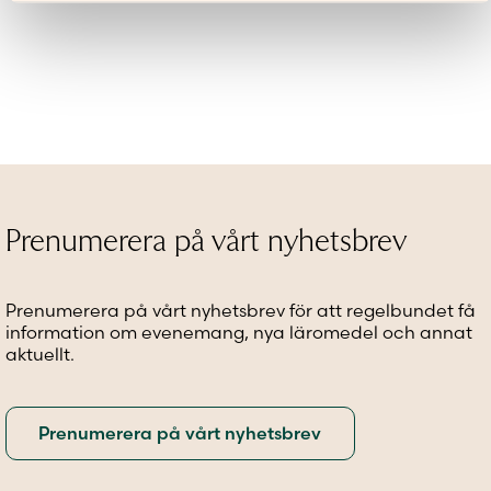
Den
här
produkten
har
flera
varianter.
De
olika
alternativen
kan
väljas
Prenumerera på vårt nyhetsbrev
på
produktsidan
Prenumerera på vårt nyhetsbrev för att regelbundet få
information om evenemang, nya läromedel och annat
aktuellt.