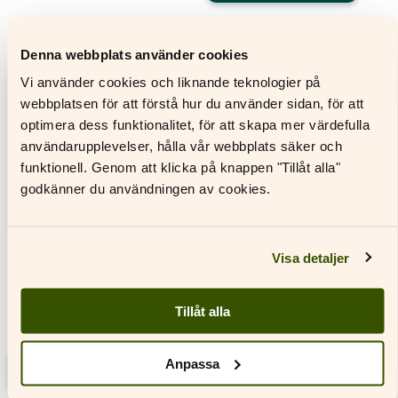
här
Den
produkten
här
har
produkten
Denna webbplats använder cookies
flera
har
varianter.
flera
Vi använder cookies och liknande teknologier på
De
varianter.
webbplatsen för att förstå hur du använder sidan, för att
olika
De
optimera dess funktionalitet, för att skapa mer värdefulla
alternativen
olika
användarupplevelser, hålla vår webbplats säker och
kan
alternativen
funktionell. Genom att klicka på knappen "Tillåt alla"
väljas
kan
på
väljas
godkänner du användningen av cookies.
produktsidan
på
produktsidan
Visa detaljer
Kemi Forma 7–9
Tillåt alla
Textbok
Anpassa
Läs mer