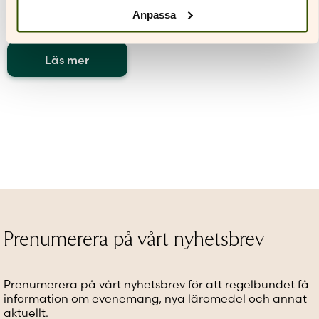
hamburgaren (åk 3–
Anpassa
4)
Läs mer
Den
här
produkten
har
flera
varianter.
De
olika
alternativen
kan
väljas
Prenumerera på vårt nyhetsbrev
på
produktsidan
Prenumerera på vårt nyhetsbrev för att regelbundet få
information om evenemang, nya läromedel och annat
aktuellt.