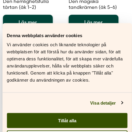
Den hemlighetsfulla
Den magiska
tårtan (åk 1–2)
tandkrämen (åk 5–6)
Läs mer
Läs mer
Den
Den
Denna webbplats använder cookies
här
här
produkten
produkten
Vi använder cookies och liknande teknologier på
har
har
webbplatsen för att förstå hur du använder sidan, för att
flera
flera
optimera dess funktionalitet, för att skapa mer värdefulla
varianter.
varianter.
användarupplevelser, hålla vår webbplats säker och
De
De
olika
olika
funktionell. Genom att klicka på knappen "Tillåt alla"
alternativen
alternativen
godkänner du användningen av cookies.
kan
kan
väljas
väljas
på
på
produktsidan
produktsidan
Visa detaljer
Tillåt alla
Den oförglömliga