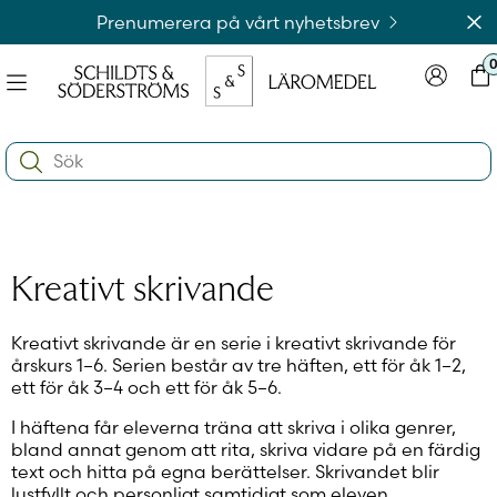
Hoppa
Av
Prenumerera på vårt nyhetsbrev
till
innehållet
Meny
Logga in
Var
na
Search:
e
ynivån
na
e
ynivån
na
Logga in på laromedel.fi
Kreativt skrivande
e
ynivån
Kreativt skrivande är en serie i kreativt skrivande för
årskurs 1–6. Serien består av tre häften, ett för åk 1–2,
Logga in i webbshoppen
ett för åk 3–4 och ett för åk 5–6.
I häftena får eleverna träna att skriva i olika genrer,
bland annat genom att rita, skriva vidare på en färdig
text och hitta på egna berättelser. Skrivandet blir
lustfyllt och personligt samtidigt som eleven