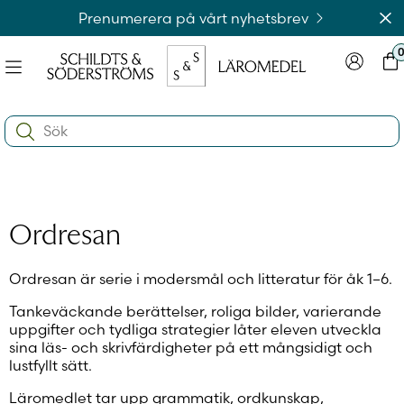
Hoppa
Av
Prenumerera på vårt nyhetsbrev
till
innehållet
Meny
Logga in
Var
na
Search:
e
ynivån
na
e
ynivån
na
Logga in på laromedel.fi
Ordresan
e
ynivån
Ordresan är serie i modersmål och litteratur för åk 1–6.
Tankeväckande berättelser, roliga bilder, varierande
Logga in i webbshoppen
uppgifter och tydliga strategier låter eleven utveckla
sina läs­- och skrivfärdigheter på ett mångsidigt och
lustfyllt sätt.
Läromedlet tar upp grammatik, ordkunskap,