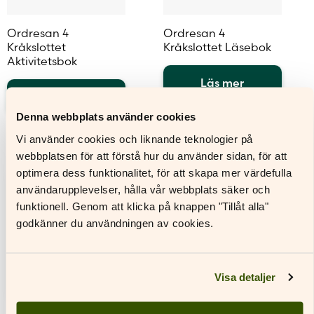
Ordresan 4
Ordresan 4
Kråkslottet
Kråkslottet Läsebok
Aktivitetsbok
Läs mer
Läs mer
Den
Denna webbplats använder cookies
Den
här
här
produkten
Vi använder cookies och liknande teknologier på
produkten
har
webbplatsen för att förstå hur du använder sidan, för att
har
flera
optimera dess funktionalitet, för att skapa mer värdefulla
flera
varianter.
användarupplevelser, hålla vår webbplats säker och
varianter.
De
De
olika
funktionell. Genom att klicka på knappen "Tillåt alla"
olika
alternativen
godkänner du användningen av cookies.
alternativen
kan
kan
väljas
väljas
på
på
produktsidan
Visa detaljer
produktsidan