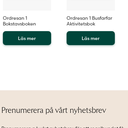
Ordresan 1
Ordresan 1 Busfarfar
Bokstavsboken
Aktivitetsbok
Läs mer
Läs mer
Den
Den
här
här
produkten
produkten
har
har
flera
flera
varianter.
varianter.
De
De
olika
olika
alternativen
alternativen
kan
kan
väljas
väljas
Prenumerera på vårt nyhetsbrev
på
på
produktsidan
produktsidan