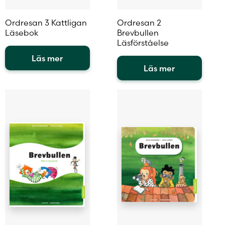
Ordresan 3 Kattligan
Ordresan 2
Läsebok
Brevbullen
Läsförståelse
Läs mer
Läs mer
Den
här
Den
produkten
här
har
produkten
flera
har
varianter.
flera
De
varianter.
olika
De
alternativen
olika
kan
alternativen
väljas
kan
på
väljas
produktsidan
på
produktsidan