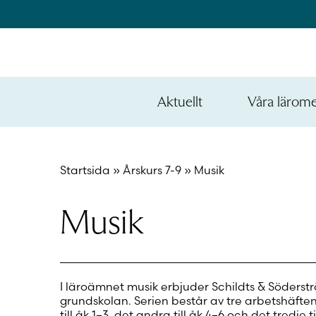
Hoppa
till
innehållet
na
e
Aktuellt
Våra lärom
ynivån
na
Öppna
den
e
nedre
ynivån
na
menynivån
e
Startsida
»
Årskurs 7-9
»
Musik
ynivån
Musik
I läroämnet musik erbjuder Schildts & Söderstr
grundskolan. Serien består av tre arbetshäften. 
till åk 1–3, det andra till åk 4–6 och det tredje ti