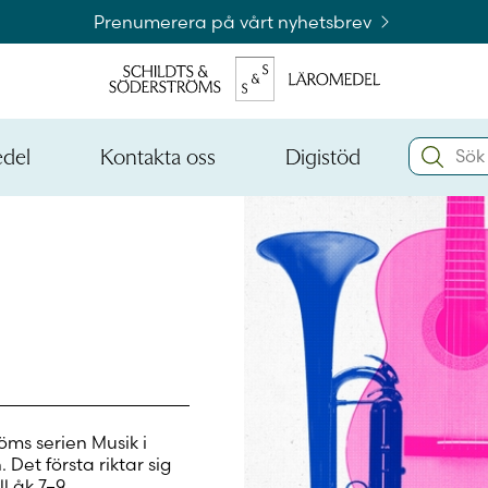
Prenumerera på vårt nyhetsbrev
Search:
edel
Kontakta oss
Digistöd
Öppna
Öppna
den
den
Kataloger och beställningslistor
nedre
nedre
menynivån
menynivån
Logga 
Logga 
öms serien Musik i
Det första riktar sig
ll åk 7–9.