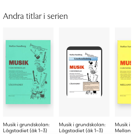
Format
Häftad
Sidantal
65
Andra titlar i serien
Ljudfils längd
Författare
Staffan Sundberg
Musik i grundskolan:
Musik i grundskolan:
Musik i 
Lågstadiet (åk 1–3)
Lågstadiet (åk 1–3)
Mellanst