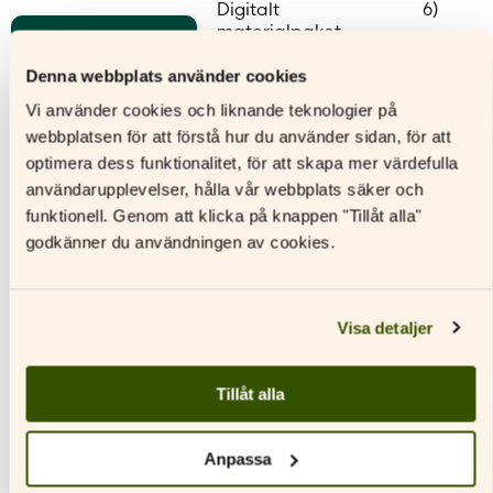
Digitalt
6)
materialpaket
Läs mer
L
Denna webbplats använder cookies
Den
Läs mer
här
Den
Vi använder cookies och liknande teknologier på
produkten
Den
här
webbplatsen för att förstå hur du använder sidan, för att
har
här
produkt
optimera dess funktionalitet, för att skapa mer värdefulla
flera
produkten
har
varianter.
har
flera
användarupplevelser, hålla vår webbplats säker och
De
flera
variante
funktionell. Genom att klicka på knappen "Tillåt alla"
olika
varianter.
De
godkänner du användningen av cookies.
Andra titlar av denna författare
alternativen
De
olika
kan
olika
alternat
väljas
alternativen
kan
på
kan
väljas
Visa detaljer
produktsidan
väljas
på
på
produkt
produktsidan
Tillåt alla
Anpassa