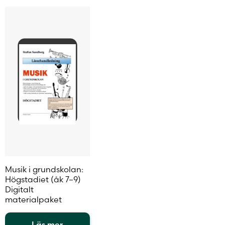
alternativen
kan
alternat
kan
väljas
kan
väljas
på
väljas
på
produktsidan
på
produktsidan
produkt
Musik i grundskolan:
Högstadiet (åk 7–9)
Digitalt
materialpaket
Läs mer