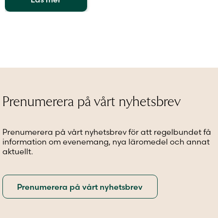
Den
här
produkten
har
flera
varianter.
De
olika
alternativen
Prenumerera på vårt nyhetsbrev
kan
väljas
på
Prenumerera på vårt nyhetsbrev för att regelbundet få
produktsidan
information om evenemang, nya läromedel och annat
aktuellt.