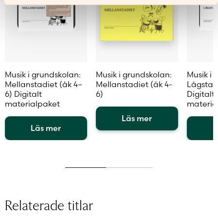
Musik i grundskolan:
Musik i grundskolan:
Musik i 
Mellanstadiet (åk 4–
Mellanstadiet (åk 4-
Lågstadi
6) Digitalt
6)
Digitalt
materialpaket
materia
Läs mer
Läs mer
L
Den
Den
här
Den
här
produkten
här
produkten
har
produkt
har
flera
har
flera
varianter.
flera
varianter.
De
variante
Relaterade titlar
De
olika
De
olika
alternativen
olika