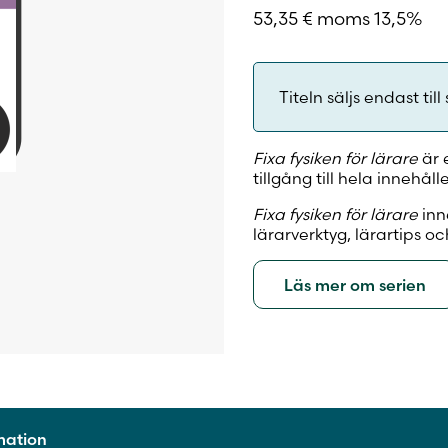
53,35
€
moms 13,5%
Titeln säljs endast till 
Fixa fysiken för lärare
är e
tillgång till hela innehå
Fixa fysiken för lärare
inn
lärarverktyg, lärartips o
Läs mer om serien
rmation