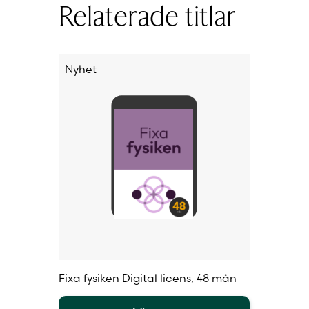
Relaterade titlar
olika
olika
alternativen
alternat
kan
kan
väljas
väljas
på
på
Nyhet
produktsidan
produkt
Fixa fysiken Digital licens, 48 mån