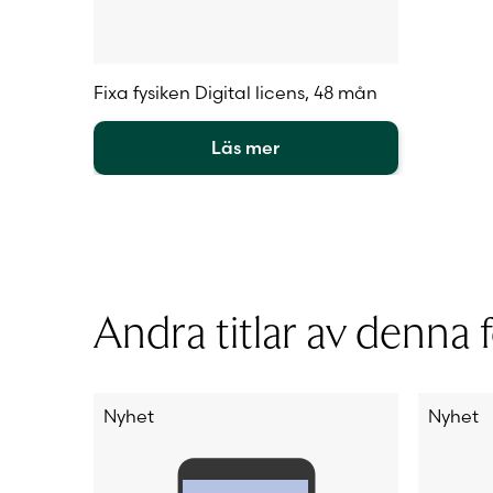
Fixa fysiken Digital licens, 48 mån
Läs mer
Den
här
produkten
har
flera
varianter.
Andra titlar av denna f
De
olika
alternativen
kan
väljas
Nyhet
Nyhet
på
produktsidan