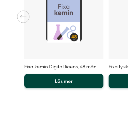
Fixa kemin Digital licens, 48 mån
Fixa fysi
Läs mer
Den
Den
här
här
produkten
produkt
har
har
flera
flera
varianter.
varianter
De
De