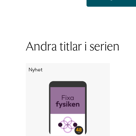
ISBN
Utgivningsår
Typ av licens
Format
Andra titlar i serien
Sidantal
Ljudfils längd
Författare
Nyhet