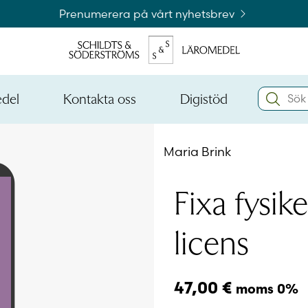
Prenumerera på vårt nyhetsbrev
Search:
edel
Kontakta oss
Digistöd
Öppna
Öppna
den
den
Kataloger och beställningslistor
nedre
nedre
Maria Brink
menynivån
menynivån
Logga 
Fixa fysike
licens
Logga 
47,00
€
moms 0%