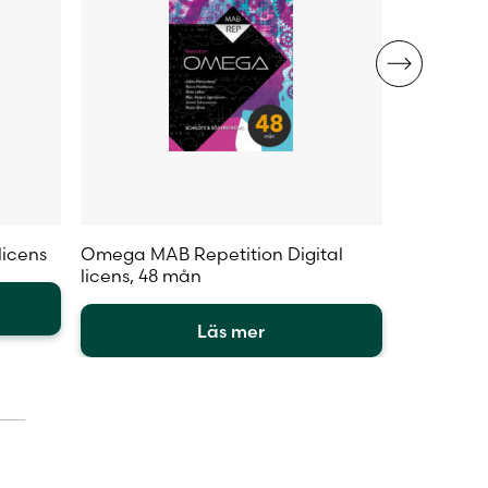
licens
Omega MAB Repetition Digital
Omega MAB
licens, 48 mån
mån
Läs mer
Den
Den
här
här
produkten
produkte
har
har
flera
flera
varianter.
varianter.