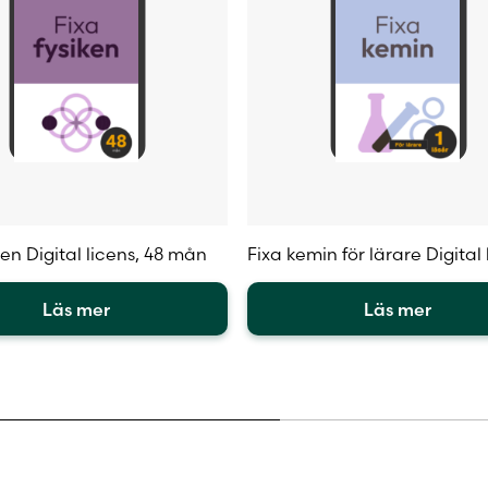
ken Digital licens, 48 mån
Fixa kemin för lärare Digital 
Läs mer
Läs mer
Den
här
en
produkten
har
flera
.
varianter.
De