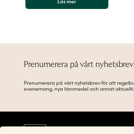
Läs mer
Den
här
produkten
har
flera
varianter.
De
olika
alternativen
Prenumerera på vårt nyhetsbrev
kan
väljas
på
Prenumerera på vårt nyhetsbrev för att regelb
produktsidan
evenemang, nya läromedel och annat aktuellt