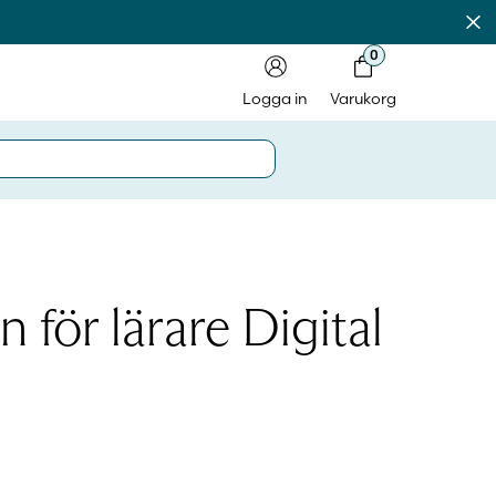
Av
0
Logga in
Varukorg
in på laromedel.fi
n för lärare Digital
in i webbshoppen