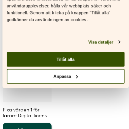
Typ av licens
Personlig elevlicens
Andra titlar i serien
användarupplevelser, hålla vår webbplats säker och
Format
Digitalt läromedel
funktionell. Genom att klicka på knappen "Tillåt alla"
Sidantal
godkänner du användningen av cookies.
Nyhet
Ljudfils längd
Visa detaljer
Tillåt alla
Anpassa
Fixa vården 1 för
lärare Digital licens