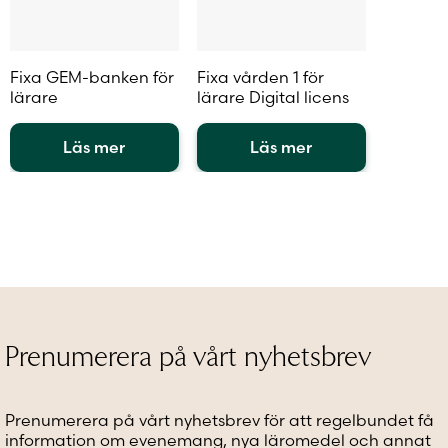
Fixa GEM-banken för
Fixa vården 1 för
lärare
lärare Digital licens
Läs mer
Läs mer
Den
Den
här
här
produkten
produkten
har
har
flera
flera
varianter.
varianter.
De
De
olika
olika
alternativen
alternativen
Prenumerera på vårt nyhetsbrev
kan
kan
väljas
väljas
på
på
Prenumerera på vårt nyhetsbrev för att regelbundet få
produktsidan
produktsidan
information om evenemang, nya läromedel och annat