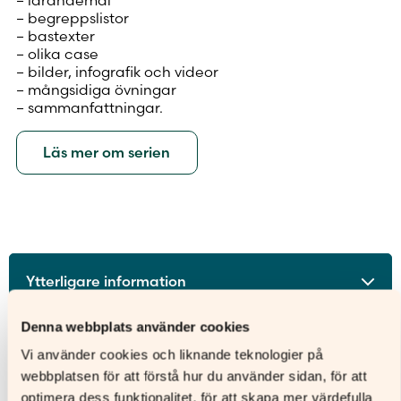
– begreppslistor
– bastexter
– olika case
– bilder, infografik och videor
– mångsidiga övningar
– sammanfattningar.
Läs mer om serien
Ytterligare information
ISBN
9789515263957
Denna webbplats använder cookies
Utgivningsår
2026
Vi använder cookies och liknande teknologier på
Licenstid
48 månader
webbplatsen för att förstå hur du använder sidan, för att
optimera dess funktionalitet, för att skapa mer värdefulla