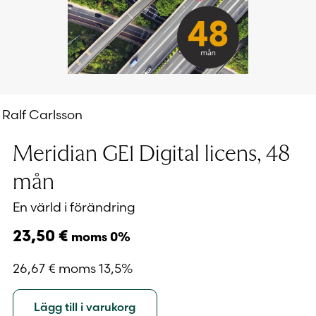
Ralf Carlsson
Meridian GE1 Digital licens, 48
mån
En värld i förändring
23,50
€
moms 0%
26,67
€
moms 13,5%
Lägg till i varukorg