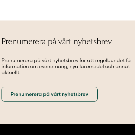
produkten
produkten
produkt
har
har
har
flera
flera
flera
varianter.
varianter.
variante
De
De
De
olika
olika
olika
alternativen
alternativen
alternat
Prenumerera på vårt nyhetsbrev
kan
kan
kan
väljas
väljas
väljas
på
på
på
Prenumerera på vårt nyhetsbrev för att regelbundet få
produktsidan
produktsidan
produkt
information om evenemang, nya läromedel och annat
aktuellt.