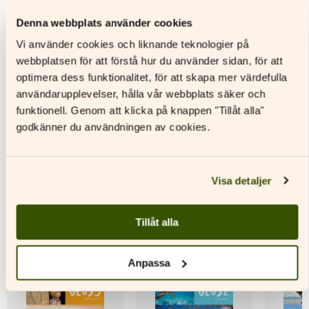
Meridian GE1
Meridian GE2 Digital
Meridia
Denna webbplats använder cookies
licens, 48 mån
Vi använder cookies och liknande teknologier på
Läs mer
L
Läs mer
webbplatsen för att förstå hur du använder sidan, för att
Den
Den
optimera dess funktionalitet, för att skapa mer värdefulla
här
Den
här
användarupplevelser, hålla vår webbplats säker och
produkten
här
produkt
har
produkten
har
funktionell. Genom att klicka på knappen "Tillåt alla"
flera
har
flera
godkänner du användningen av cookies.
varianter.
flera
variante
De
varianter.
De
Andra titlar av denna författare
olika
De
olika
alternativen
olika
alternat
Visa detaljer
kan
alternativen
kan
väljas
kan
väljas
på
väljas
på
Tillåt alla
produktsidan
på
produkt
produktsidan
Anpassa