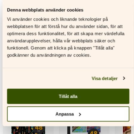
Denna webbplats använder cookies
Läs mer
Läs mer
L
Vi använder cookies och liknande teknologier på
Den
Den
Den
webbplatsen för att förstå hur du använder sidan, för att
här
här
här
optimera dess funktionalitet, för att skapa mer värdefulla
produkten
produkten
produkt
användarupplevelser, hålla vår webbplats säker och
har
har
har
flera
flera
flera
funktionell. Genom att klicka på knappen "Tillåt alla"
varianter.
varianter.
variante
godkänner du användningen av cookies.
Andra titlar av denna författare
De
De
De
olika
olika
olika
alternativen
alternativen
alternat
kan
kan
kan
Visa detaljer
väljas
väljas
väljas
på
på
på
produktsidan
produktsidan
produkt
Tillåt alla
Anpassa