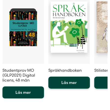
på
på
produkt
produktsidan
produktsidan
Studentprov MO
Språkhandboken
Stilisten
(GLP2021) Digital
licens, 48 mån
Läs mer
L
Den
Den
Läs mer
här
här
Den
produkten
produkt
här
har
har