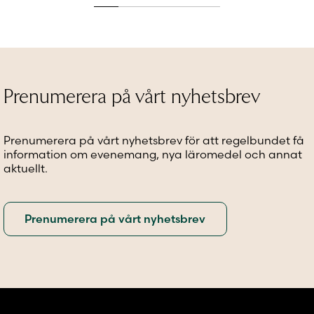
produkten
flera
flera
har
varianter.
variante
flera
De
De
varianter.
olika
olika
De
alternativen
alternat
olika
kan
kan
alternativen
väljas
väljas
Prenumerera på vårt nyhetsbrev
kan
på
på
väljas
produktsidan
produkt
på
Prenumerera på vårt nyhetsbrev för att regelbundet få
produktsidan
information om evenemang, nya läromedel och annat
aktuellt.