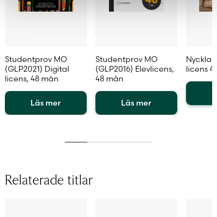
Studentprov MO
Studentprov MO
Nycklar
(GLP2021) Digital
(GLP2016) Elevlicens,
licens 
licens, 48 mån
48 mån
L
Läs mer
Läs mer
Den
Den
Den
här
här
här
produkt
produkten
produkten
har
har
har
flera
flera
flera
variante
varianter.
varianter.
De
Relaterade titlar
De
De
olika
olika
olika
alternat
alternativen
alternativen
kan
kan
kan
väljas
väljas
väljas
på