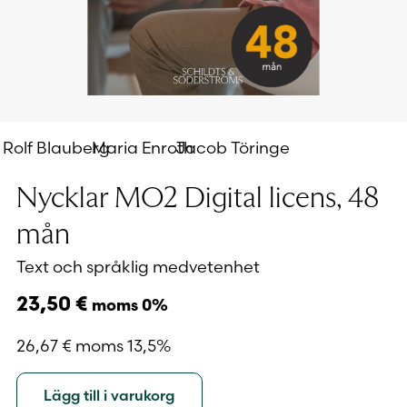
Rolf Blauberg
Maria Enroth
Jacob Töringe
Nycklar MO2 Digital licens, 48
mån
Text och språklig medvetenhet
23,50
€
moms 0%
26,67
€
moms 13,5%
Lägg till i varukorg