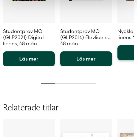
Studentprov MO
Studentprov MO
Nycklar
(GLP2021) Digital
(GLP2016) Elevlicens,
licens 
licens, 48 mån
48 mån
L
Läs mer
Läs mer
Den
Den
Den
här
här
här
produkt
produkten
produkten
har
har
har
flera
flera
flera
variante
varianter.
varianter.
De
Relaterade titlar
De
De
olika
olika
olika
alternat
alternativen
alternativen
kan
kan
kan
väljas
väljas
väljas
på
på
på
produkt