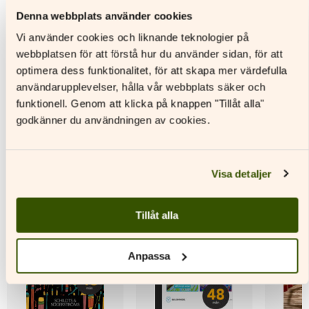
Denna webbplats använder cookies
Läs mer
Läs mer
L
Vi använder cookies och liknande teknologier på
Den
Den
Den
webbplatsen för att förstå hur du använder sidan, för att
här
här
här
produkten
produkten
produkt
optimera dess funktionalitet, för att skapa mer värdefulla
har
har
har
användarupplevelser, hålla vår webbplats säker och
flera
flera
flera
funktionell. Genom att klicka på knappen "Tillåt alla"
varianter.
varianter.
variante
godkänner du användningen av cookies.
Andra titlar av denna författare
De
De
De
olika
olika
olika
alternativen
alternativen
alternat
kan
kan
kan
Visa detaljer
väljas
väljas
väljas
på
på
på
produktsidan
produktsidan
produkt
Tillåt alla
Anpassa