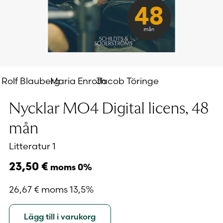
Rolf Blauberg
Maria Enroth
Jacob Töringe
Nycklar MO4 Digital licens, 48
mån
Litteratur 1
23,50
€
moms 0%
26,67
€
moms 13,5%
Lägg till i varukorg