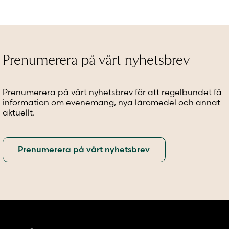
har
varianter.
variante
flera
De
De
varianter.
olika
olika
De
alternativen
alternat
olika
kan
kan
alternativen
väljas
väljas
Prenumerera på vårt nyhetsbrev
kan
på
på
väljas
produktsidan
produkt
på
Prenumerera på vårt nyhetsbrev för att regelbundet få
produktsidan
information om evenemang, nya läromedel och annat
aktuellt.