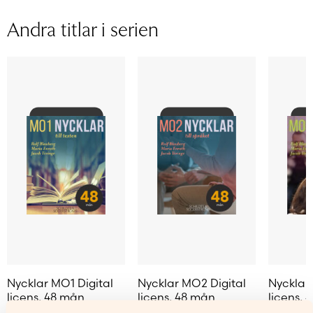
Licenstid
48 månader
Andra titlar i serien
Typ av
Personlig elevlicens
licens
Sidantal
Ljudfils
längd
Rolf Blauberg, Maria Enroth, Jacob
Författare
Töringe
Nycklar MO1 Digital
Nycklar MO2 Digital
Nycklar
licens, 48 mån
licens, 48 mån
licens, 