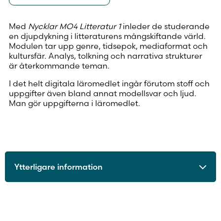
Med
Nycklar MO4 Litteratur 1
inleder de studerande
en djupdykning i litteraturens mångskiftande värld.
Modulen tar upp genre, tidsepok, mediaformat och
kultursfär. Analys, tolkning och narrativa strukturer
är återkommande teman.
I det helt digitala läromedlet ingår förutom stoff och
uppgifter även bland annat modellsvar och ljud.
Man gör uppgifterna i läromedlet.
Ytterligare information
ISBN
9789515254085
Utgivningsår
2022
Format
Digitalt läromedel