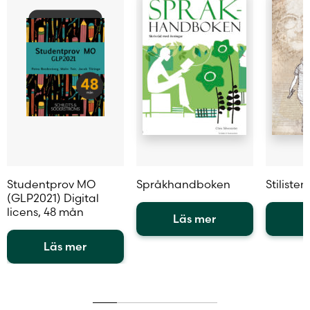
produktsidan
produktsidan
Studentprov MO
Språkhandboken
Stilisten
(GLP2021) Digital
licens, 48 mån
Läs mer
L
Den
Den
Läs mer
här
här
Den
produkten
produkt
här
har
har
produkten
flera
flera