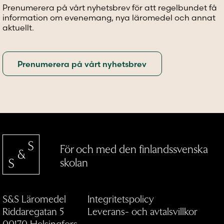
Prenumerera på vårt nyhetsbrev för att regelbundet få
produktsidan
produktsidan
produkt
information om evenemang, nya läromedel och annat
aktuellt.
För och med den finlandssvenska
skolan
S&S Läromedel
Integritetspolicy
Riddaregatan 5
Leverans- och avtalsvillkor
00170 Helsingfors