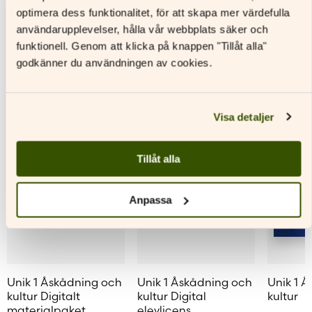
varianter.
varianter.
variante
optimera dess funktionalitet, för att skapa mer värdefulla
Andra titlar av denna författare
De
De
De
användarupplevelser, hålla vår webbplats säker och
olika
olika
olika
funktionell. Genom att klicka på knappen "Tillåt alla"
alternativen
alternativen
alternat
godkänner du användningen av cookies.
kan
kan
kan
väljas
väljas
väljas
på
på
på
produktsidan
produktsidan
produkt
Visa detaljer
Tillåt alla
Anpassa
Unik 1 Åskådning och
Unik 1 Åskådning och
Unik 1 
kultur Digitalt
kultur Digital
kultur
materialpaket
elevlicens