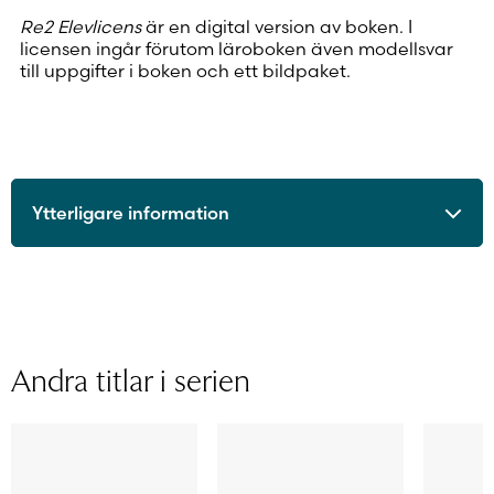
Re2 Elevlicens
är en digital version av boken. I
licensen ingår förutom läroboken även modellsvar
till uppgifter i boken och ett bildpaket.
Ytterligare information
ISBN
9789515241672
Utgivningsår
2017
Format
Digitalt läromedel
Licenstid
48 månader
Andra titlar i serien
Typ av licens
Personlig elevlicens
Sidantal
Ljudfils längd
Författare
Malin Fredriksson