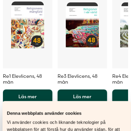
Re1 Elevlicens, 48
Re3 Elevlicens, 48
Re4 Elev
mån
mån
mån
Läs mer
Läs mer
L
Den
Den
Den
här
här
här
Denna webbplats använder cookies
produkten
produkten
produkt
Vi använder cookies och liknande teknologier på
har
har
har
webbplatsen för att förstå hur du använder sidan, för att
flera
flera
flera